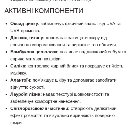
АКТИВНІ КОМПОНЕНТИ
Оксид цинку:
забезпечує фізичний захист від UVA та
UVB-променів.
Діоксид титану:
допомагає захищати шкіру від
сонячного випромінювання та вирівнює тон обличчя.
Бамбукова целюлоза:
поглинає надлишковий себум та
сприяє матуванню шкіри.
Силіка:
контролює жирний блиск та покращує стійкість
макіяжу.
Алантоїн:
пом'якшує шкіру та допомагає запобігати
відчуттю сухості.
Лауроїл лізин:
надає текстурі шовковистості та
забезпечує комфортне нанесення.
Світлорозсіюючі частинки:
створюють делікатний
ефект розмиття та візуально вирівнюють поверхню
шкіри.