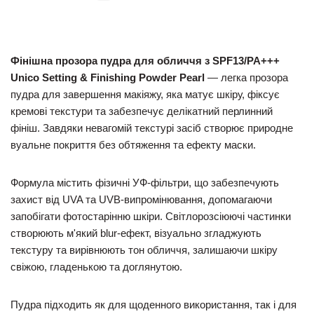
Фінішна прозора пудра для обличчя з SPF13/PA+++
Unico Setting & Finishing Powder Pearl
— легка прозора
пудра для завершення макіяжу, яка матує шкіру, фіксує
кремові текстури та забезпечує делікатний перлинний
фініш. Завдяки невагомій текстурі засіб створює природне
вуальне покриття без обтяження та ефекту маски.
Формула містить фізичні УФ-фільтри, що забезпечують
захист від UVA та UVB-випромінювання, допомагаючи
запобігати фотостарінню шкіри. Світлорозсіюючі частинки
створюють м'який blur-ефект, візуально згладжують
текстуру та вирівнюють тон обличчя, залишаючи шкіру
свіжою, гладенькою та доглянутою.
Пудра підходить як для щоденного використання, так і для