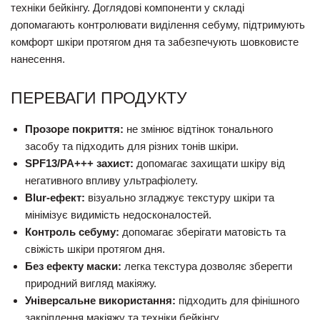
техніки бейкінгу. Доглядові компоненти у складі
допомагають контролювати виділення себуму, підтримують
комфорт шкіри протягом дня та забезпечують шовковисте
нанесення.
ПЕРЕВАГИ ПРОДУКТУ
Прозоре покриття:
не змінює відтінок тонального
засобу та підходить для різних тонів шкіри.
SPF13/PA+++ захист:
допомагає захищати шкіру від
негативного впливу ультрафіолету.
Blur-ефект:
візуально згладжує текстуру шкіри та
мінімізує видимість недосконалостей.
Контроль себуму:
допомагає зберігати матовість та
свіжість шкіри протягом дня.
Без ефекту маски:
легка текстура дозволяє зберегти
природний вигляд макіяжу.
Універсальне використання:
підходить для фінішного
закріплення макіяжу та техніки бейкінгу.