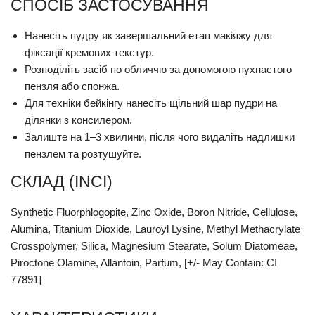
СПОСІБ ЗАСТОСУВАННЯ
Нанесіть пудру як завершальний етап макіяжу для
фіксації кремових текстур.
Розподіліть засіб по обличчю за допомогою пухнастого
пензля або спонжа.
Для техніки бейкінгу нанесіть щільний шар пудри на
ділянки з консилером.
Залиште на 1–3 хвилини, після чого видаліть надлишки
пензлем та розтушуйте.
СКЛАД (INCI)
Synthetic Fluorphlogopite, Zinc Oxide, Boron Nitride, Cellulose,
Alumina, Titanium Dioxide, Lauroyl Lysine, Methyl Methacrylate
Crosspolymer, Silica, Magnesium Stearate, Solum Diatomeae,
Piroctone Olamine, Allantoin, Parfum, [+/- May Contain: CI
77891]