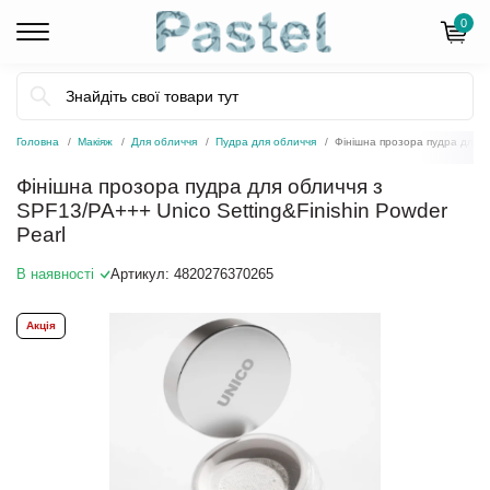
0
Головна
Макіяж
Для обличчя
Пудра для обличчя
Фінішна прозора пудра для о
Фінішна прозора пудра для обличчя з
SPF13/PA+++ Unico Setting&Finishin Powder
Pearl
В наявності
Артикул:
4820276370265
Акція