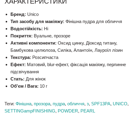
ХАРАКТЕРИСТИКИ
Бренд:
Unico
Тип засобу для макіяжу:
Фінішна пудра для обличчя
Водостійкість:
Ні
Покриття:
Вуальне, прозоре
Активні компоненти:
Оксид цинку, Діоксид титану,
Бамбукова целюлоза, Силіка, Алантоїн, Лауроїл лізин
Текстура:
Розсипчаста
Ефект:
Матовий, blur-ефект, фіксація макіяжу, перлинне
підсвічування
Стать:
Для жінок
Об'єм / Вага:
10 г
Теги:
Фінішна
,
прозора
,
пудра
,
обличчя
,
з
,
SPF13PA
,
UNICO
,
SETTINGampFINISHING
,
POWDER
,
PEARL