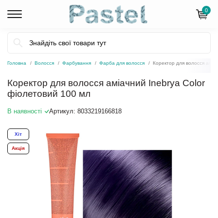
0
Головна
Волосся
Фарбування
Фарба для волосся
Коректор для волосся аміач
Коректор для волосся аміачний Inebrya Color
фіолетовий 100 мл
В наявності
Артикул:
8033219166818
Хіт
Акція