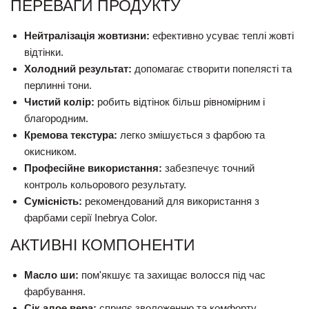
ПЕРЕВАГИ ПРОДУКТУ
Нейтралізація жовтизни:
ефективно усуває теплі жовті
відтінки.
Холодний результат:
допомагає створити попелясті та
перлинні тони.
Чистий колір:
робить відтінок більш рівномірним і
благородним.
Кремова текстура:
легко змішується з фарбою та
окисником.
Професійне використання:
забезпечує точний
контроль кольорового результату.
Сумісність:
рекомендований для використання з
фарбами серії Inebrya Color.
АКТИВНІ КОМПОНЕНТИ
Масло ши:
пом'якшує та захищає волосся під час
фарбування.
Сік алое вера:
сприяє зволоженню та комфорту