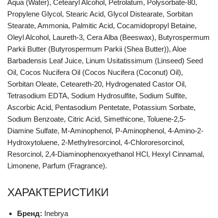
Aqua (Water), Cetearyl Alcohol, Petrolatum, Polysorbate-80,
Propylene Glycol, Stearic Acid, Glycol Distearate, Sorbitan
Stearate, Ammonia, Palmitic Acid, Cocamidopropyl Betaine,
Oleyl Alcohol, Laureth-3, Cera Alba (Beeswax), Butyrospermum
Parkii Butter (Butyrospermum Parkii (Shea Butter)), Aloe
Barbadensis Leaf Juice, Linum Usitatissimum (Linseed) Seed
Oil, Cocos Nucifera Oil (Cocos Nucifera (Coconut) Oil),
Sorbitan Oleate, Ceteareth-20, Hydrogenated Castor Oil,
Tetrasodium EDTA, Sodium Hydrosulfite, Sodium Sulfite,
Ascorbic Acid, Pentasodium Pentetate, Potassium Sorbate,
Sodium Benzoate, Citric Acid, Simethicone, Toluene-2,5-
Diamine Sulfate, M-Aminophenol, P-Aminophenol, 4-Amino-2-
Hydroxytoluene, 2-Methylresorcinol, 4-Chlororesorcinol,
Resorcinol, 2,4-Diaminophenoxyethanol HCl, Hexyl Cinnamal,
Limonene, Parfum (Fragrance).
ХАРАКТЕРИСТИКИ
Бренд:
Inebrya