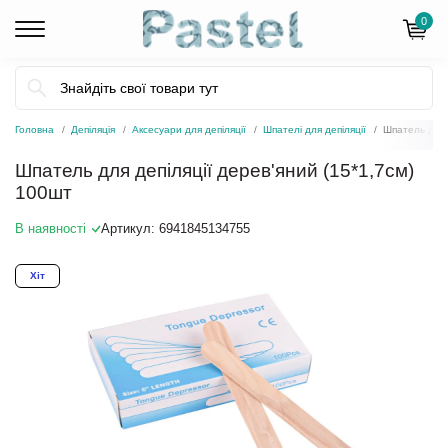
0
Головна
Депіляція
Аксесуари для депіляції
Шпателі для депіляції
Шпатель для 
Шпатель для депіляції дерев'яний (15*1,7см)
100шт
В наявності
Артикул:
6941845134755
Хіт