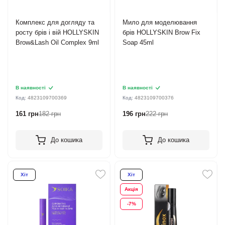
Комплекс для догляду та
Мило для моделювання
росту брів і вій HOLLYSKIN
брів HOLLYSKIN Brow Fix
Brow&Lash Oil Complex 9ml
Soap 45ml
В наявності
В наявності
Код:
4823109700369
Код:
4823109700376
161 грн
182 грн
196 грн
222 грн
До кошика
До кошика
Хіт
Хіт
Акція
-7%