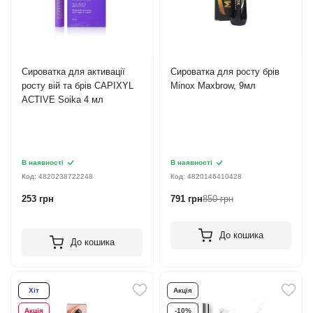
Сироватка для активації
Сироватка для росту брів
росту вій та брів CAPIXYL
Minox Maxbrow, 9мл
ACTIVE Soika 4 мл
В наявності
В наявності
Код:
4820238722248
Код:
4820146410428
253 грн
791 грн
850 грн
До кошика
До кошика
Хіт
Акція
Акція
-10%