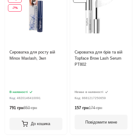
-7%
Сироватка для росту вій
Сироватка для брів та вій
Minox Maxlash, 3мл
Topface Brow Lash Serum
PT802
В наявності
Немає в наявності
Код:
4820146410091
Код:
8681217250659
791 грн
850 грн
157 грн
174 грн
Повідомити мене
До кошика