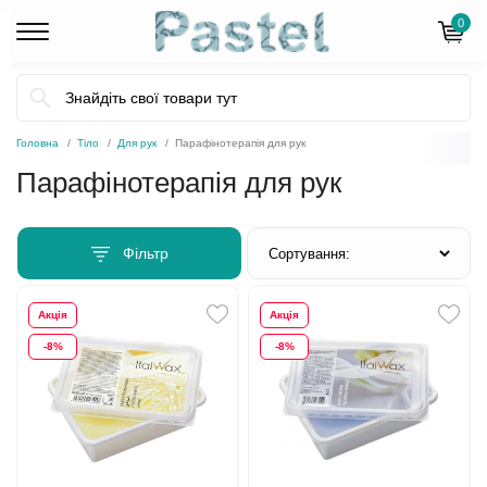
0
Головна
Тіло
Для рук
Парафінотерапія для рук
Парафінотерапія для рук
Фільтр
Акція
Акція
-8%
-8%