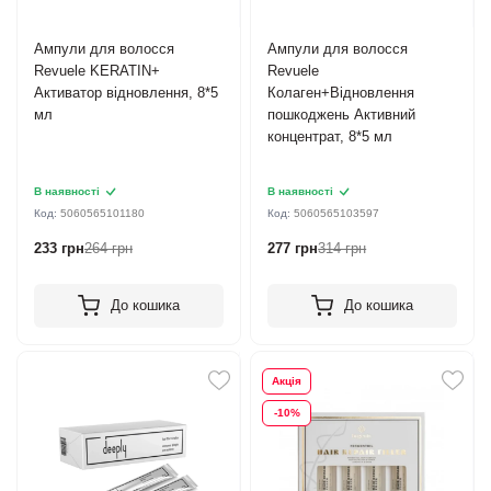
Ампули для волосся
Ампули для волосся
Revuele KERATIN+
Revuele
Активатор відновлення, 8*5
Колаген+Відновлення
мл
пошкоджень Активний
концентрат, 8*5 мл
В наявності
В наявності
Код:
5060565101180
Код:
5060565103597
233 грн
264 грн
277 грн
314 грн
До кошика
До кошика
Акція
-10%