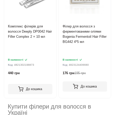
Комплекс філерів для
Філер для волосся з
волосся Deeply DP0042 Hair
ферментованими оліями
Filler Complex 2 × 10 мл
Bogenia Fermentoil Hair Filler
BG442 4*5 мл
В наявності
В наявності
Код:
4821302198873
Код:
4823124406680
440 грн
176 грн
195 грн
До кошика
До кошика
Купити філери для волосся в
Україні