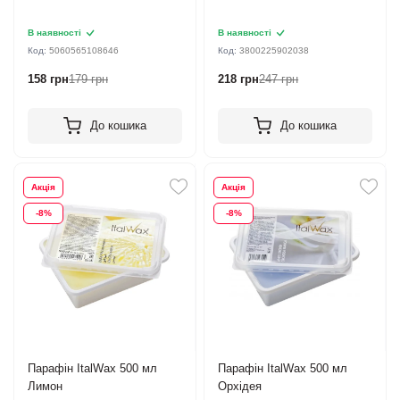
В наявності
В наявності
Код:
5060565108646
Код:
3800225902038
158 грн
179 грн
218 грн
247 грн
До кошика
До кошика
Акція
Акція
-8%
-8%
Парафін ItalWax 500 мл
Парафін ItalWax 500 мл
Лимон
Орхідея