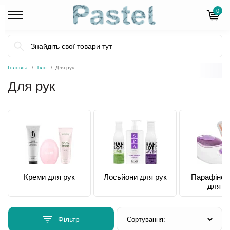
0
Головна
Тіло
Для рук
Для рук
Креми для рук
Лосьйони для рук
Парафінот
для р
Фільтр