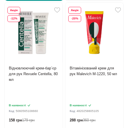
Акція
Акція
-12%
-20%
Відновлюючий крем-бар`єр
Вітамінізований крем для
для рук Revuele Centella, 80
рук Malevich M-1220, 50 мл
мл
В наявності
В наявності
Код:
5060565108660
Код:
4820258805105
158 грн
179 грн
288 грн
360 грн