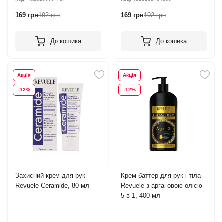
169 грн
192 грн
169 грн
192 грн
До кошика
До кошика
Акція
Акція
-12%
-12%
Захисний крем для рук
Крем-баттер для рук і тіла
Revuele Ceramide, 80 мл
Revuele з аргановою олією
5 в 1, 400 мл