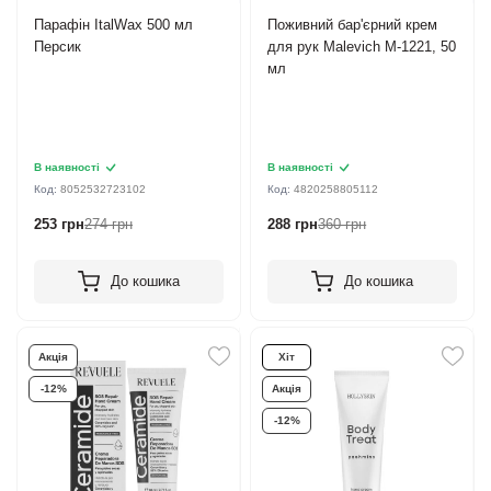
Парафін ItalWax 500 мл
Поживний бар'єрний крем
Персик
для рук Malevich M-1221, 50
мл
В наявності
В наявності
Код:
8052532723102
Код:
4820258805112
253 грн
274 грн
288 грн
360 грн
До кошика
До кошика
Акція
Хіт
-12%
Акція
-12%