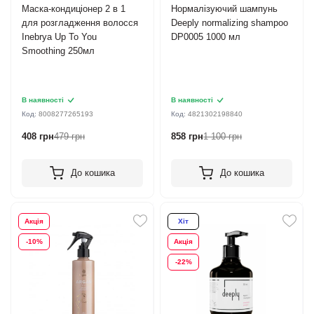
Маска-кондиціонер 2 в 1
Нормалізуючий шампунь
для розгладження волосся
Deeply normalizing shampoo
Inebrya Up To You
DP0005 1000 мл
Smoothing 250мл
В наявності
В наявності
Код:
8008277265193
Код:
4821302198840
408 грн
479 грн
858 грн
1 100 грн
До кошика
До кошика
Акція
Хіт
-10%
Акція
-22%