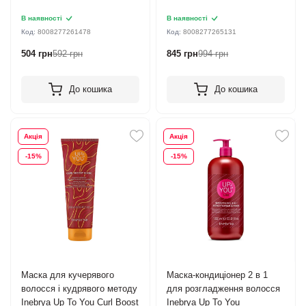
В наявності
В наявності
Код:
8008277261478
Код:
8008277265131
504 грн
592 грн
845 грн
994 грн
До кошика
До кошика
Акція
Акція
-15%
-15%
Маска для кучерявого
Маска-кондиціонер 2 в 1
волосся і кудрявого методу
для розгладження волосся
Inebrya Up To You Сurl Boost
Inebrya Up To You