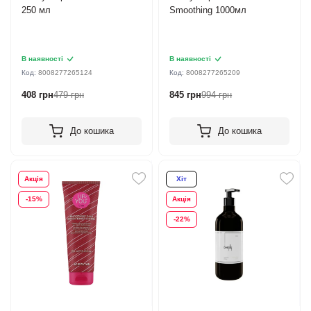
250 мл
Smoothing 1000мл
В наявності
В наявності
Код:
8008277265124
Код:
8008277265209
408 грн
479 грн
845 грн
994 грн
До кошика
До кошика
Акція
Хіт
-15%
Акція
-22%