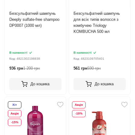
Безсульфатний шампунь
Безсульфатний шампунь
Deeply sulfate-free shampoo
для всіх типів волосся з
DP0007 (1000 мл)
комбучею Triology
KOMBUCHA 500 мл
В наявності
В наявності
Код:
4821302198838
Код:
4823109705401
936 грн
1 200 грн
561 грн
590 грн
До кошика
До кошика
Хіт
Акція
Акція
-10%
-15%