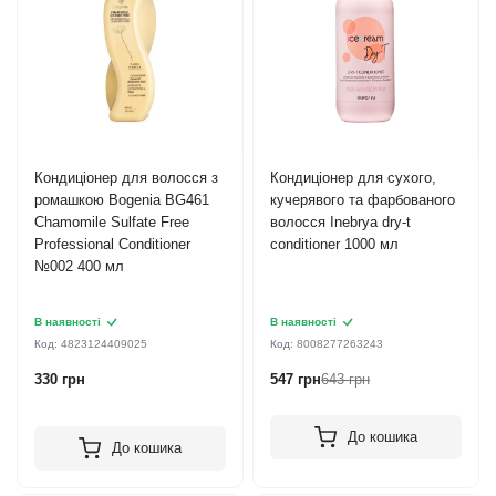
Кондиціонер для волосся з
Кондиціонер для сухого,
ромашкою Bogenia BG461
кучерявого та фарбованого
Chamomile Sulfate Free
волосся Inebrya dry-t
Professional Conditioner
conditioner 1000 мл
№002 400 мл
В наявності
В наявності
Код:
4823124409025
Код:
8008277263243
330 грн
547 грн
643 грн
До кошика
До кошика