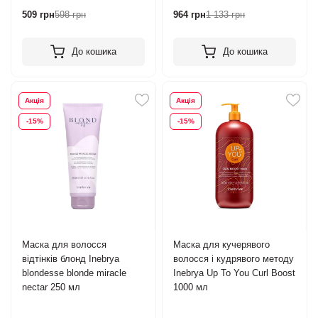
509 грн
598 грн
964 грн
1 133 грн
До кошика
До кошика
Акція
Акція
-15%
-15%
Маска для волосся
Маска для кучерявого
відтінків блонд Inebrya
волосся і кудрявого методу
blondesse blonde miracle
Inebrya Up To You Сurl Boost
nectar 250 мл
1000 мл