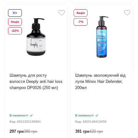
Хіт
Акція
Акція
-7%
-22%
Шампунь для росту
Шампунь зволожуючий від
волосся Deeply anti hair loss
лупи Minox Hair Defender,
shampoo DP0026 (250 мл)
200мл
В наявності
В наявності
Код:
4821302198861
Код:
4820146410459
297 грн
380 грн
391 грн
420 грн