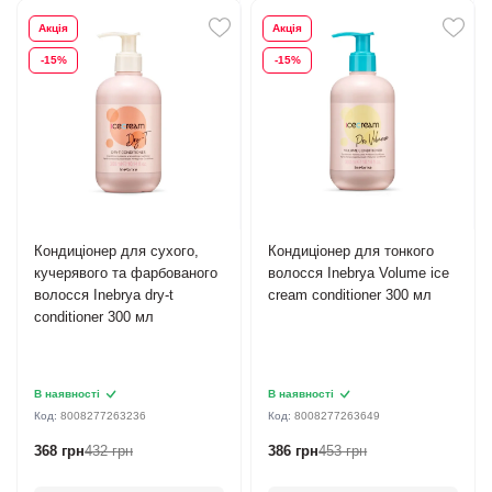
Акція
Акція
-15%
-15%
Кондиціонер для сухого,
Кондиціонер для тонкого
кучерявого та фарбованого
волосся Inebrya Volume ice
волосся Inebrya dry-t
cream conditioner 300 мл
conditioner 300 мл
В наявності
В наявності
Код:
8008277263236
Код:
8008277263649
368 грн
432 грн
386 грн
453 грн