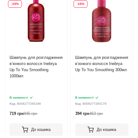
-15%
-15%
Шампунь для розгладження
Шампунь для розгладження
в’юнкого волосся Inebrya
в’юнкого волосся Inebrya
Up To You Smoothing
Up To You Smoothing 300мл
1000мл
В наявності
В наявності
Код:
8008277265186
Код:
8008277265179
719 грн
845 грн
394 грн
463 грн
До кошика
До кошика