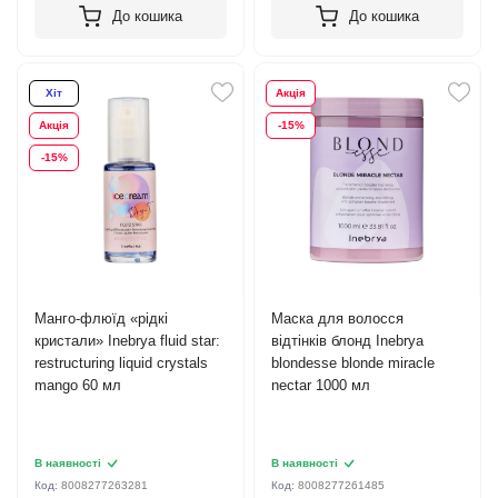
До кошика
До кошика
Хіт
Акція
Акція
-15%
-15%
Манго-флюїд «рідкі
Маска для волосся
кристали» Inebrya fluid star:
відтінків блонд Inebrya
restructuring liquid crystals
blondesse blonde miracle
mango 60 мл
nectar 1000 мл
В наявності
В наявності
Код:
8008277263281
Код:
8008277261485