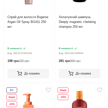
Спрей для волосся Bogenia
Хелатуючий шампунь
Argan Oil Spray BG411 250
Deeply magnetic chelating
мл
shampoo 250 мл
В наявності
В наявності
Код:
4823121505164
Код:
4821302198845
198 грн
220 грн
281 грн
360 грн
До кошика
До кошика
Хіт
Акція
Акція
-15%
-10%