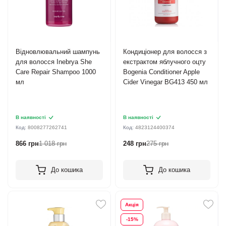
Відновлювальний шампунь
Кондиціонер для волосся з
для волосся Inebrya She
екстрактом яблучного оцту
Care Repair Shampoo 1000
Bogenia Conditioner Apple
мл
Cider Vinegar BG413 450 мл
В наявності
В наявності
Код:
8008277262741
Код:
4823124400374
866 грн
1 018 грн
248 грн
275 грн
До кошика
До кошика
Акція
-15%