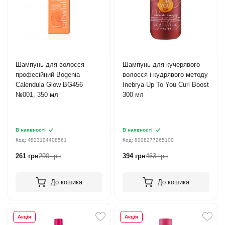
Шампунь для волосся
Шампунь для кучерявого
професійний Bogenia
волосся і кудрявого методу
Calendula Glow BG456
Inebrya Up To You Сurl Boost
№001, 350 мл
300 мл
В наявності
В наявності
Код:
4823124408561
Код:
8008277265100
261 грн
290 грн
394 грн
463 грн
До кошика
До кошика
Акція
Акція