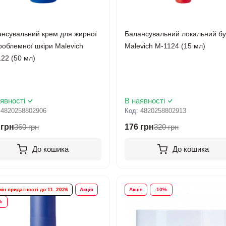
нсувальний крем для жирної
Балансувальний локальний бу
роблемної шкіри Malevich
Malevich М-1124 (15 мл)
22 (50 мл)
явності
В наявності
:
4820258802906
Код:
4820258802913
 грн
360 грн
176 грн
320 грн
До кошика
До кошика
ін придатності до 11. 2026
Акція
Акція
-10%
%