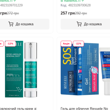
явності
В наявності
:
4823109701229
Код:
4823109700628
 грн
272 грн
257 грн
292 грн
До кошика
До кошика
ія
-12%
Акція
-11%
овлюючий гель-крем зі
Гель для обличчя Revuele No