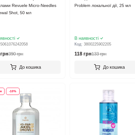
улами Revuele Micro-Needles
Problem локальної дії, 25 мл
wal Shot, 50 мл
явності
В наявності
:
5061076242058
Код:
3800225902205
 грн
390 грн
118 грн
133 грн
До кошика
До кошика
ія
-10%