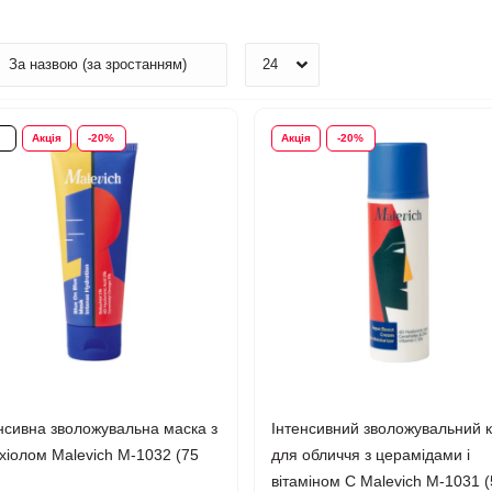
Акція
-20%
Акція
-20%
нсивна зволожувальна маска з
Інтенсивний зволожувальний 
хіолом Malevich М-1032 (75
для обличчя з церамідами і
вітаміном С Malevich М-1031 (