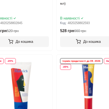
мл)
явності
В наявності
:
4820258802845
Код:
4820258802593
 грн
520 грн
528 грн
660 грн
До кошика
До кошика
ія
-20%
термін придатності до 09. 2026
Ак
-45%