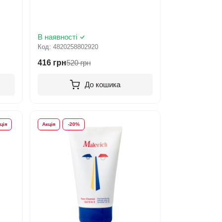
В наявності
Код:
4820258802920
416 грн
520 грн
До кошика
ція
Акція
-20%