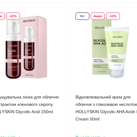
ія
-12%
Хіт
Акція
-12%
ущувальна пінка для обличчя
Відновлювальний крем для
страктом кленового сиропу
обличчя з гліколевою кислото
YSKIN Glycolic Acid 150ml
HOLLYSKIN Glycolic AHA Acidr
Cream 50ml