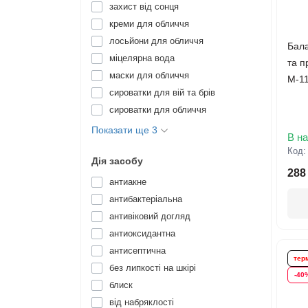
захист від сонця
креми для обличчя
лосьйони для обличчя
Бала
міцелярна вода
та п
маски для обличчя
М-11
сироватки для вій та брів
сироватки для обличчя
Показати ще 3
В на
Код
Дія засобу
288
антиакне
антибактеріальна
антивіковий догляд
антиоксидантна
антисептична
терм
без липкості на шкірі
-40
блиск
від набряклості