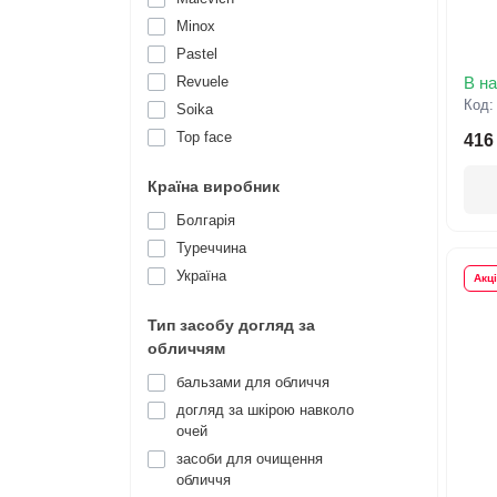
Minox
Pastel
Revuele
В на
Код
Soika
Top face
416
Країна виробник
Болгарія
Туреччина
Україна
Акц
Тип засобу догляд за
обличчям
бальзами для обличчя
догляд за шкірою навколо
очей
засоби для очищення
обличчя