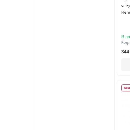
спік
Rene
В на
Код
344
Акц