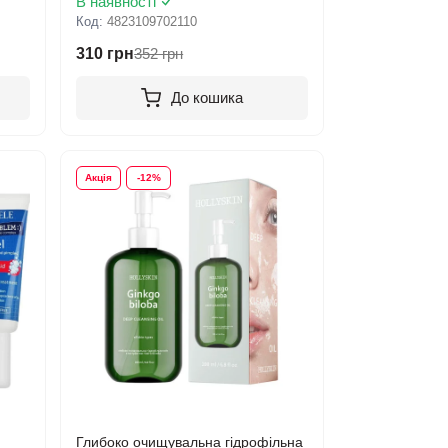
В наявності
Код:
4823109702110
310 грн
352 грн
До кошика
Акція
-12%
Глибоко очищувальна гідрофільна