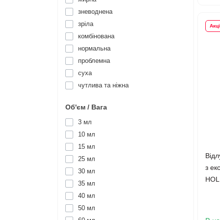
зневоднена
зріла
Акц
комбінована
нормальна
проблемна
суха
чутлива та ніжна
Об'єм / Вага
3 мл
10 мл
15 мл
Відл
25 мл
з ек
30 мл
HOLL
35 мл
40 мл
50 мл