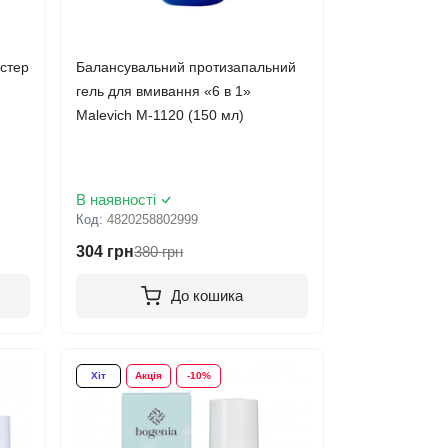
стер
Балансувальний протизапальний
гель для вмивання «6 в 1»
Malevich М-1120 (150 мл)
В наявності
Код:
4820258802999
304 грн
380 грн
До кошика
Хіт
Акція
-10%