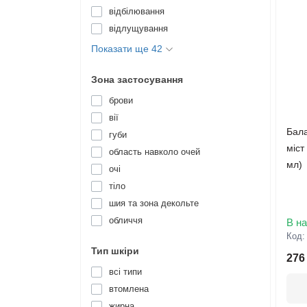
відбілювання
відлущування
Показати ще 42
Зона застосування
брови
вії
Бала
губи
міст
область навколо очей
мл)
очі
тіло
шия та зона декольте
обличчя
В на
Код
Тип шкіри
276
всі типи
втомлена
жирна