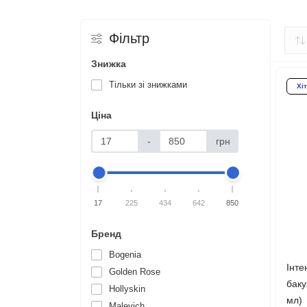
Фільтр
Знижка
Тільки зі знижками
Хіт
Ціна
-
грн
17
225
434
642
850
Бренд
Bogenia
Інте
Golden Rose
баку
Hollyskin
мл)
Malevich