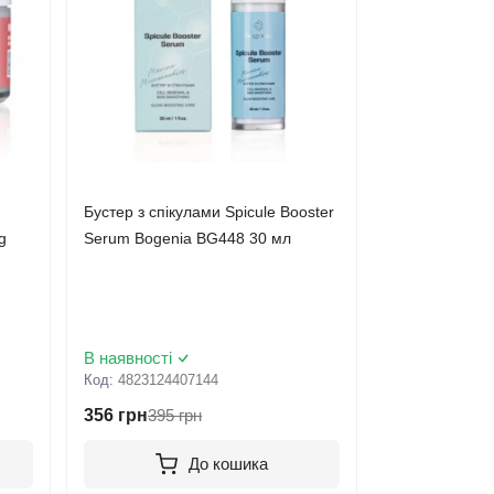
Бустер з спікулами Spicule Booster
g
Serum Bogenia BG448 30 мл
В наявності
Код:
4823124407144
356 грн
395 грн
До кошика