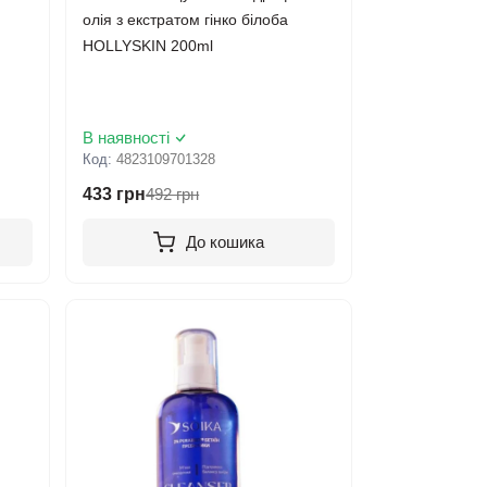
олія з екстратом гінко білоба
HOLLYSKIN 200ml
В наявності
Код:
4823109701328
433 грн
492 грн
До кошика