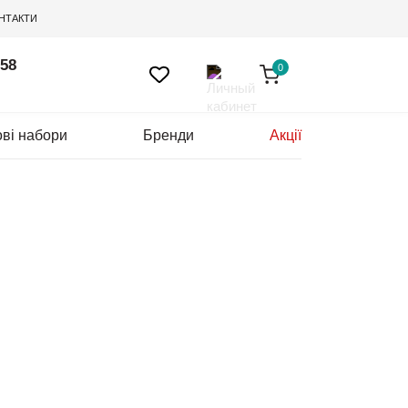
НТАКТИ
 58
0
ві набори
Бренди
Акції