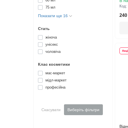
60 мл
В на
Код
75 мл
240
Показати ще 16
Стать
жіноча
унісекс
Акц
чоловіча
Клас косметики
мас-маркет
мідл-маркет
професійна
Скасувати
Виберіть фільтри
Відн