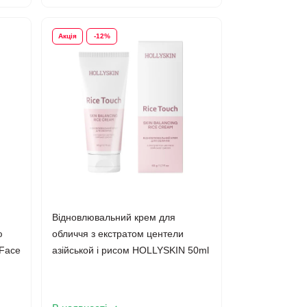
Акція
-12%
Відновлювальний крем для
ю
обличчя з екстратом центели
 Face
азійськой і рисом HOLLYSKIN 50ml