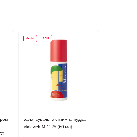
Акція
-20%
крем
Балансувальна ензимна пудра
Malevich М-1125 (60 мл)
50