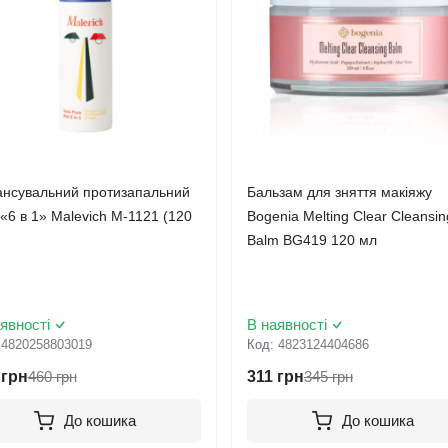
нсувальний протизапальний
Бальзам для зняття макіяжу
 «6 в 1» Malevich М-1121 (120
Bogenia Melting Clear Cleansin
Balm BG419 120 мл
явності
В наявності
:
4820258803019
Код:
4823124404686
 грн
460 грн
311 грн
345 грн
До кошика
До кошика