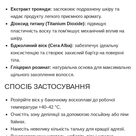
Екстракт троянди:
заспокоює подразнену шкіру та
надає продукту легкого приємного аромату.
Діоксид титану (Titanium Dioxide):
підвищує
пластичність воску та пом’якшує механічний вплив на
шкіру.
Бджолиний віск (Cera Alba):
забезпечує ідеальну
консистенцію та створює захисний бар’єр на поверхні
тіла.
Гліцерил розинат:
натуральна основа для максимально
щільного захоплення волосся.
СПОСІБ ЗАСТОСУВАННЯ
Розігрійте віск у баночному воскоплаві до робочої
температури +40–42 °С.
Очистіть зону депіляції за допомогою лосьйону або піни
Italwax.
Нанесіть невелику кількість тальку для кращої адгезії.