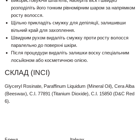
Використовуючи шпатель, наберіть віск і швидко
розподіліть його тонким рівномірним шаром за напрямком
росту волосся.
Щільно прикладіть смужку для депіляції, залишивши
вільний край для захоплення.
Швидким рухом видаліть смужку проти росту волосся
паралельно до поверхні шкіри.
Після процедури видаліть залишки воску спеціальним
лосьйоном або косметичною олією.
СКЛАД (INCI)
Glyceryl Rosinate, Paraffinum Liquidum (Mineral Oil), Cera Alba
(Beeswax), C.I. 77891 (Titanium Dioxide), C.I. 15850 (D&C Red
6).
Бренд
Italwax