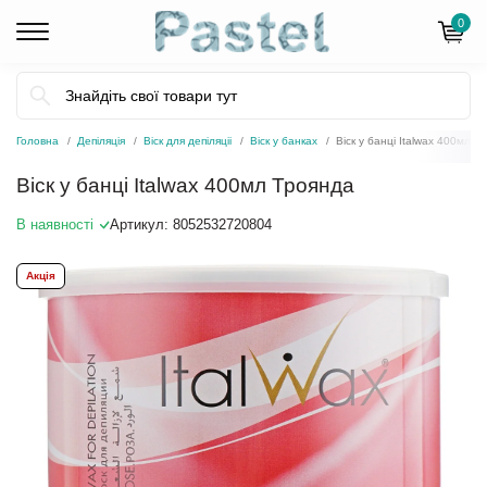
0
Головна
Депіляція
Віск для депіляціі
Віск у банках
Віск у банці Italwax 400мл Т
Віск у банці Italwax 400мл Троянда
В наявності
Артикул:
8052532720804
Акція