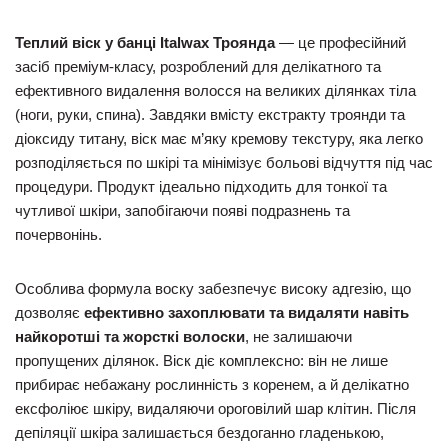
Теплий віск у банці Italwax Троянда
— це професійний
засіб преміум-класу, розроблений для делікатного та
ефективного видалення волосся на великих ділянках тіла
(ноги, руки, спина). Завдяки вмісту екстракту троянди та
діоксиду титану, віск має м’яку кремову текстуру, яка легко
розподіляється по шкірі та мінімізує больові відчуття під час
процедури. Продукт ідеально підходить для тонкої та
чутливої шкіри, запобігаючи появі подразнень та
почервонінь.
Особлива формула воску забезпечує високу адгезію, що
дозволяє
ефективно захоплювати та видаляти навіть
найкоротші та жорсткі волоски
, не залишаючи
пропущених ділянок. Віск діє комплексно: він не лише
прибирає небажану рослинність з коренем, а й делікатно
ексфоліює шкіру, видаляючи ороговілий шар клітин. Після
депіляції шкіра залишається бездоганно гладенькою,