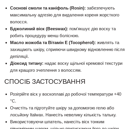
Соснові смоли та каніфоль (Rosin):
забезпечують
максимальну адгезію для видалення кореня жорсткого
волосся.
Бджолиний віск (Beeswax):
пом'якшує дію воску та
робить процедуру менш болісною.
Масло жожоба та Вітамін Е (Tocopherol):
живлять та
захищають шкіру, сприяючи швидкому відновленню після
депіляції.
Діоксид титану:
надає воску щільної кремової текстури
для кращого зчеплення з волоссям.
СПОСІБ ЗАСТОСУВАННЯ
Розігрійте віск у воскоплаві до робочої температури +40
°C.
Очистіть та підготуйте шкіру за допомогою гелю або
лосьйону Italwax. Нанесіть невелику кількість тальку.
Використовуючи шпатель, нанесіть віск тонким
рівномірним шаром, щільно притискаючи його до шкіри.