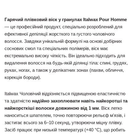
Гарячий плівковий віск у гранулах Italwax Pour Homme
— це професійний продукт, спеціально розроблений для
ефективної депіляції жорсткого та густого чоловічого
волосся. Завдяки унікальній формулі на основі добірних
соснових смол та спеціальних полімерів, віск має
екстремально високу чіпкість. Він ідеально підходить для
видалення волосся на будь-якій ділянці тіла: спині, грудях,
руках, ногах, а також у делікатних зонах (пахви, обличчя,
корекція бороди).
Italwax Чоловічий відрізняється підвищеною еластичністю
та здатністю
надійно захоплювати навіть найкоротші та
найжорсткіші волоски довжиною від 1 мм
. Віск легко
наноситься шпателем, точно повторюючи рельєф м'язів, і
застигає всього за 6–10 секунд, утворюючи міцну плівку.
Засіб працює при низькій температурі (+40 °C), що робить