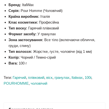
Бренд:
ItalWax
Серія:
Pour Homme (Чоловічий)
Країна виробник:
Італія
Клас косметики:
Професійна
Тип воску:
Гарячий плівковий
Формат засобу:
У гранулах
Зона застосування:
Все тіло (включаючи обличчя,
груди, спину)
Тип волосся:
Жорстке, густе, чоловіче (від 1 мм)
Колір:
Чорний / Темно-сірий
Вага:
100 г
Теги:
Гарячий
,
плівковий
,
віск
,
гранулах
,
Italwax
,
100г
,
POURHOMME
,
чоловічий