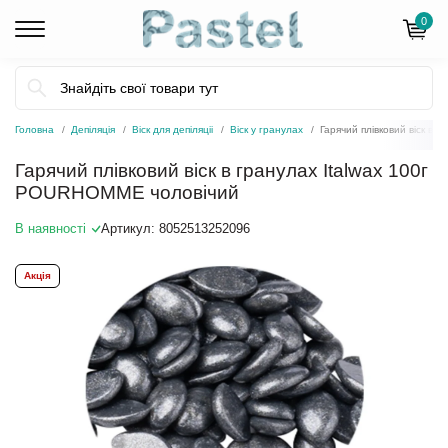
0
Головна
Депіляція
Віск для депіляціі
Віск у гранулах
Гарячий плівковий віск в
Гарячий плівковий віск в гранулах Italwax 100г
POURHOMME чоловічий
В наявності
Артикул:
8052513252096
Акція