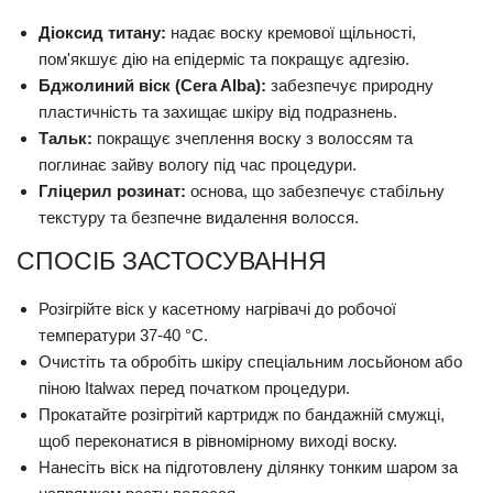
Діоксид титану:
надає воску кремової щільності,
пом'якшує дію на епідерміс та покращує адгезію.
Бджолиний віск (Cera Alba):
забезпечує природну
пластичність та захищає шкіру від подразнень.
Тальк:
покращує зчеплення воску з волоссям та
поглинає зайву вологу під час процедури.
Гліцерил розинат:
основа, що забезпечує стабільну
текстуру та безпечне видалення волосся.
СПОСІБ ЗАСТОСУВАННЯ
Розігрійте віск у касетному нагрівачі до робочої
температури 37-40 °C.
Очистіть та обробіть шкіру спеціальним лосьйоном або
піною Italwax перед початком процедури.
Прокатайте розігрітий картридж по бандажній смужці,
щоб переконатися в рівномірному виході воску.
Нанесіть віск на підготовлену ділянку тонким шаром за