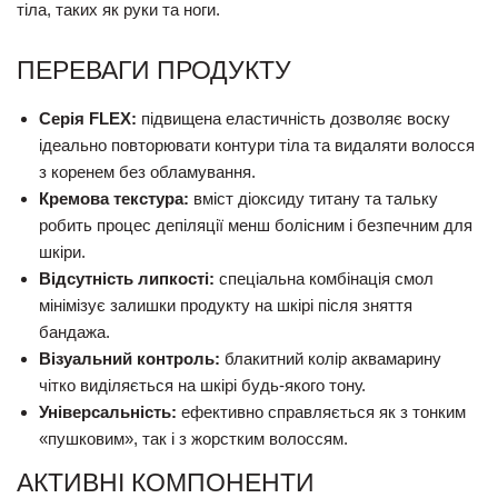
тіла, таких як руки та ноги.
ПЕРЕВАГИ ПРОДУКТУ
Серія FLEX:
підвищена еластичність дозволяє воску
ідеально повторювати контури тіла та видаляти волосся
з коренем без обламування.
Кремова текстура:
вміст діоксиду титану та тальку
робить процес депіляції менш болісним і безпечним для
шкіри.
Відсутність липкості:
спеціальна комбінація смол
мінімізує залишки продукту на шкірі після зняття
бандажа.
Візуальний контроль:
блакитний колір аквамарину
чітко виділяється на шкірі будь-якого тону.
Універсальність:
ефективно справляється як з тонким
«пушковим», так і з жорстким волоссям.
АКТИВНІ КОМПОНЕНТИ