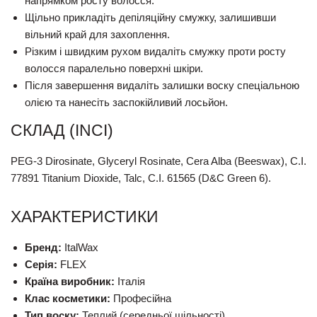
напрямком росту волосся.
Щільно прикладіть депіляційну смужку, залишивши
вільний край для захоплення.
Різким і швидким рухом видаліть смужку проти росту
волосся паралельно поверхні шкіри.
Після завершення видаліть залишки воску спеціальною
олією та нанесіть заспокійливий лосьйон.
СКЛАД (INCI)
PEG-3 Dirosinate, Glyceryl Rosinate, Cera Alba (Beeswax), C.I.
77891 Titanium Dioxide, Talc, C.I. 61565 (D&C Green 6).
ХАРАКТЕРИСТИКИ
Бренд:
ItalWax
Серія:
FLEX
Країна виробник:
Італія
Клас косметики:
Професійна
Тип воску:
Теплий (середньої щільності)