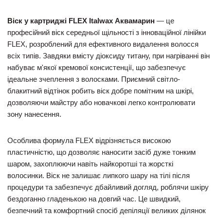
Віск у картриджі FLEX Italwax Аквамарин
— це
професійний віск середньої щільності з інноваційної лінійки
FLEX, розроблений для ефективного видалення волосся
всіх типів. Завдяки вмісту діоксиду титану, при нагріванні він
набуває м'якої кремової консистенції, що забезпечує
ідеальне зчеплення з волосками. Приємний світло-
блакитний відтінок робить віск добре помітним на шкірі,
дозволяючи майстру або новачкові легко контролювати
зону нанесення.
Особлива формула FLEX відрізняється високою
пластичністю, що дозволяє наносити засіб дуже тонким
шаром, захоплюючи навіть найкоротші та жорсткі
волосинки. Віск не залишає липкого шару на тілі після
процедури та забезпечує дбайливий догляд, роблячи шкіру
бездоганно гладенькою на довгий час. Це швидкий,
безпечний та комфортний спосіб депіляції великих ділянок