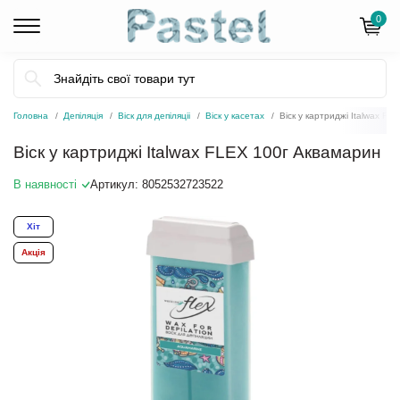
0
Головна
Депіляція
Віск для депіляціі
Віск у касетах
Віск у картриджі Italwax F
Віск у картриджі Italwax FLEX 100г Аквамарин
В наявності
Артикул:
8052532723522
Хіт
Акція