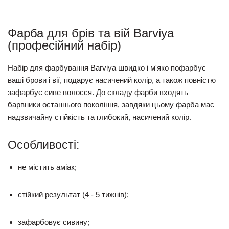
Фарба для брів та вій Barviya
(професійний набір)
Набір для фарбування
Barviya
швидко і м'яко пофарбує
ваші брови і вії, подарує насичений колір, а також повністю
зафарбує сиве волосся. До складу фарби входять
барвники останнього покоління, завдяки цьому фарба має
надзвичайну стійкість та глибокий, насичений колір.
Особли
вості:
не містить
аміак;
стійкий
результат (4 - 5 тиж
нів);
зафарбовує сивину;