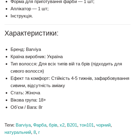
Форма для приготування фарби — 1 шт;
Аплікатор — 1 шт;
Інструкція.
Характеристики:
Бренд:
Barviya
Країна виробник:
Україна
Тип волосся:
Для всіх типів вій та брів (підходить для
сивого волосся)
Ефект та комфорт:
Стійкість 4-5 тижнів, зафарбовування
сивини, відсутність аміаку
Стать:
Жіноча
Вікова група:
18+
Об'єм / Вага:
8г
Теги:
Barviya
,
Фарба
,
брів
,
x2
,
B201
,
тон101
,
чорний
,
натуральний
,
8
,
г