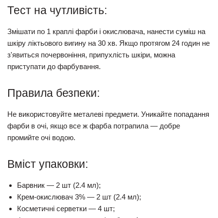
Тест на чутливість:
Змішати по 1 краплі фарби і окислювача, нанести суміш на
шкіру ліктьового вигину на
30 хв
. Якщо протягом 24 годин не
з'явиться почервоніння, припухлість шкіри, можна
приступати до фар
бування.
Правила безпеки:
Не використовуйте металеві предмети. Уникайте попадання
фарби в очі, якщо все ж фар
ба потрапила —
добре
промийте очі водою.
Вміст упаковки:
Барвник — 2 шт (2.4 мл);
Крем-окислювач 3% — 2 шт (2.4 мл);
Косметичні серветки — 4 шт;