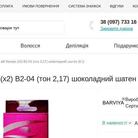
 ОПЛАТА
УМОВИ ПОВЕРНЕННЯ
СИСТЕМА ЗНИЖОК
ВІДГУКИ
КО
38 (097) 733 16
Замовити дзвінок
Волосся
Депіляція
Подарунко
вій Barviya (x2) B2-04 (тон 2,17) шоколадний шатен (8 г)
 (x2) B2-04 (тон 2,17) шоколадний шатен 
Вироб
Серти
В наявності
А