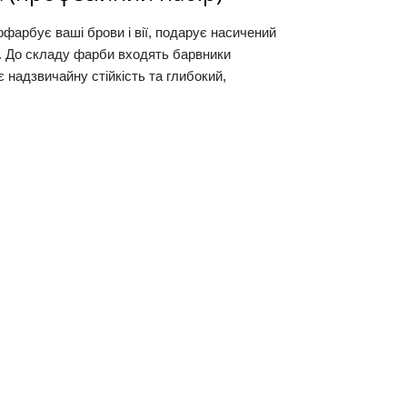
офарбує ваші брови і вії, подарує насичений
я. До складу фарби входять барвники
 надзвичайну стійкість та глибокий,