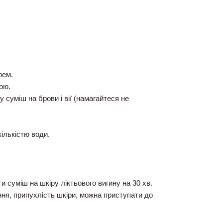
рем.
ою.
суміш на брови і вії (намагайтеся не
ількістю води.
и суміш на шкіру ліктьового вигину на
30 хв
.
ння, припухлість шкіри, можна приступати до