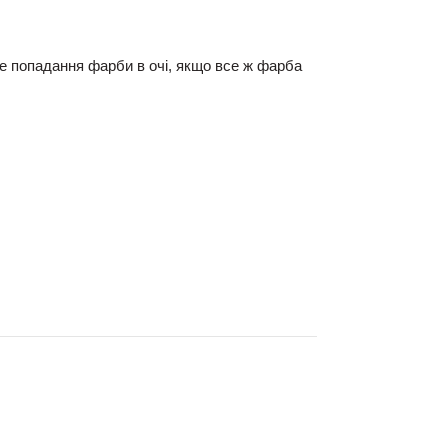
е попадання фарби в очі, якщо все ж фар
ба