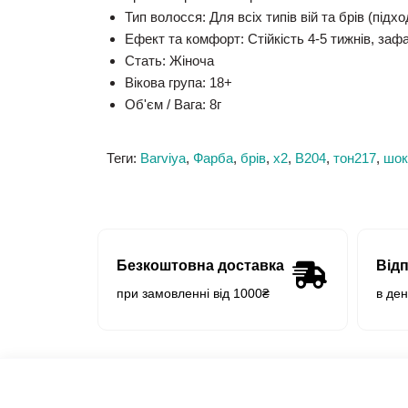
Тип волосся:
Для всіх типів вій та брів (під
Ефект та комфорт:
Стійкість 4-5 тижнів, заф
Стать:
Жіноча
Вікова група:
18+
Об'єм / Вага:
8г
Теги:
Barviya
,
Фарба
,
брів
,
x2
,
B204
,
тон217
,
шок
Безкоштовна доставка
Від
при замовленні від 1000₴
в де