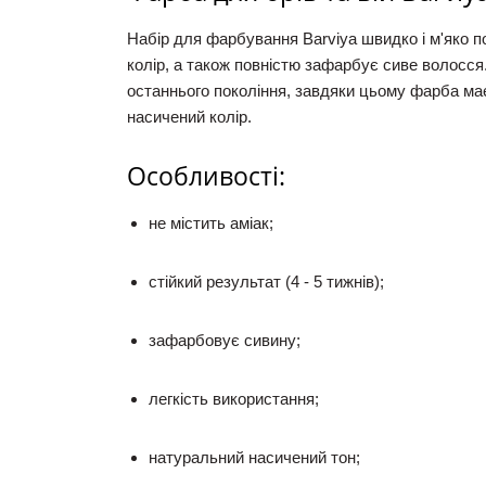
Набір для фарбування
Barviya
швидко і м'яко п
колір, а також повністю зафарбує сиве волосс
останнього покоління, завдяки цьому фарба має
насичений колір.
Особли
вості:
не містить
аміак;
стійкий
результат (4 - 5 тиж
нів);
зафарбовує сивину;
легкість використання;
натуральний насичений
тон;