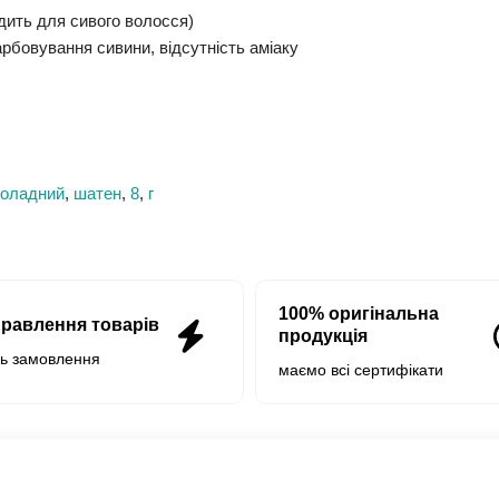
ходить для сивого волосся)
арбовування сивини, відсутність аміаку
оладний
,
шатен
,
8
,
г
100% оригінальна
правлення товарів
продукція
нь замовлення
маємо всі сертифікати