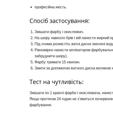
професійна якість.
Спосіб застосування:
Змішати фарбу і окислювач.
На шкіру навколо брів і вій нанести жирний к
Під очима розмістіть ватні диски змочені вод
Рівномірно нанести аплікатором фарбувальну 
забруднити шкіру).
Фарбу тримати
15 хвилин
.
Змити за допомогою ватного диска великою к
Тест на чутливість:
Змішати по 1 краплі фарби і окислювача, нанест
Якщо протягом 24 годин не з'явиться почервоні
фар
бування.