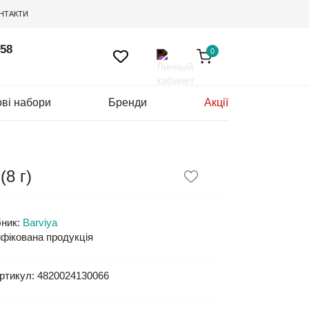
НТАКТИ
 58
0
ві набори
Бренди
Акції
(8 г)
ник:
Barviya
фікована продукція
ртикул:
4820024130066