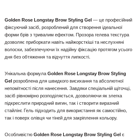
Golden Rose Longstay Brow Styling Gel
— це професійний
фіксуючий засіб, розроблений для створення ідеальної
форми брів з тривалим ефектом. Прозора гелева текстура
дозволяє приборкати навіть найжорсткіші та неслухняні
волоски, забезпечуючи їх надійну фіксацію протягом усього
дня без обтяження та відчуття липкості.
Унікальна формула
Golden Rose Longstay Brow Styling
Gel
розроблена для швидкого висихання та абсолютної
непомітності після нанесення. Завдяки спеціальній щіточці,
засіб рівномірно розподіляється, дозволяючи як злегка
підкреслити природний вигин, так і створити виразний
стайлінг. Гель підходить для використання як самостійно,
так і поверх олівця чи тіней для закріплення кольору.
Особливістю
Golden Rose Longstay Brow Styling Gel
є