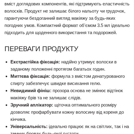
вміст доглядових компонентів, які підтримують еластичність
волосків. Продукт не залишає білого нальоту чи грудочок,
гарантуючи бездоганний вигляд макіяжу за будь-яких
погодних умов. Компактний формат об'ємом 3.5 мл ідеально
підходить для щоденного використання та подорожей.
ПЕРЕВАГИ ПРОДУКТУ
Екстрастійка фіксація:
надійно утримує волоски в
заданому положенні протягом багатьох годин.
Миттєва фіксація:
формула з вмістом денатурованого
спирту забезпечує швидке висихання гелю.
Невидимий фініш:
прозора основа не змінює відтінок
макіяжу брів та не залишає слідів.
Зручний аплікатор:
щіточка оптимального розміру
дозволяє профарбувати кожну волосину від кореня до
кінчика.
Універсальність:
ідеально працює як на світлих, так і на
темних бровах будь-якої густоти.