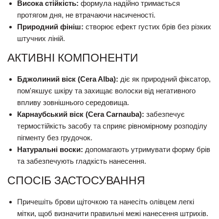
Висока стійкість:
формула надійно тримається
протягом дня, не втрачаючи насиченості.
Природний фініш:
створює ефект густих брів без різких
штучних ліній.
АКТИВНІ КОМПОНЕНТИ
Бджолиний віск (Cera Alba):
діє як природний фіксатор,
пом'якшує шкіру та захищає волоски від негативного
впливу зовнішнього середовища.
Карнаубський віск (Cera Carnauba):
забезпечує
термостійкість засобу та сприяє рівномірному розподілу
пігменту без грудочок.
Натуральні воски:
допомагають утримувати форму брів
та забезпечують гладкість нанесення.
СПОСІБ ЗАСТОСУВАННЯ
Причешіть брови щіточкою та нанесіть олівцем легкі
мітки, щоб визначити правильні межі нанесення штрихів.