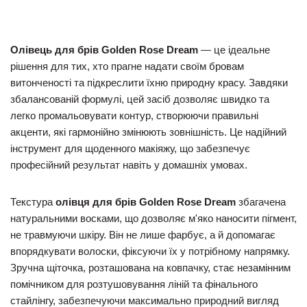
Олівець для брів Golden Rose Dream
— це ідеальне
рішення для тих, хто прагне надати своїм бровам
витонченості та підкреслити їхню природну красу. Завдяки
збалансованій формулі, цей засіб дозволяє швидко та
легко промальовувати контур, створюючи правильні
акценти, які гармонійно змінюють зовнішність. Це надійний
інструмент для щоденного макіяжу, що забезпечує
професійний результат навіть у домашніх умовах.
Текстура
олівця для брів Golden Rose Dream
збагачена
натуральними восками, що дозволяє м'яко наносити пігмент,
не травмуючи шкіру. Він не лише фарбує, а й допомагає
впорядкувати волоски, фіксуючи їх у потрібному напрямку.
Зручна щіточка, розташована на ковпачку, стає незамінним
помічником для розтушовування ліній та фінального
стайлінгу, забезпечуючи максимально природний вигляд