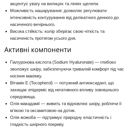
акцентує увагу на вилицях та лініях щелепи.
Можливість нашарування:
дозволяє регулювати
інтенсивність контурування від делікатного денного до
насиченого вечірнього.
Висока стійкість:
колір зберігає свою чіткість та
насиченість протягом усього дня.
Активні компоненти
Гіалуронова кислота (Sodium Hyaluronate)
— глибоко
зволожує шкіру, забезпечуючи тривалий комфорт під час
носіння макіяжу.
Вітамін Е (Tocopherol)
— потужний антиоксидант, що
захищає епідерміс від негативного впливу зовнішнього
середовища.
Олія макадамії
— живить та відновлює шкіру, роблячи її
м'якою та оксамитовою на дотик.
Олія жожоба
— підтримує природну еластичність і
гладкість шкірного покриву.