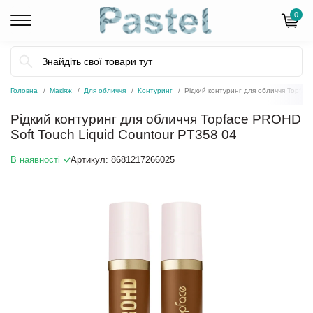
0
Головна
Макіяж
Для обличчя
Контуринг
Рідкий контуринг для обличчя Topfac
Рідкий контуринг для обличчя Topface PROHD
Soft Touch Liquid Countour PT358 04
В наявності
Артикул:
8681217266025