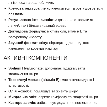
лінію носа та овал обличчя.
Кремова текстура:
легко наноситься та розтушовується
без плям.
Регульована інтенсивність:
дозволяє створити як
легкий, так і більш виразний ефект.
Доглядова формула:
містить олії, вітамін E та
гіалуронову кислоту.
Зручний формат стіку:
підходить для швидкого
нанесення та корекції макіяжу.
АКТИВНІ КОМПОНЕНТИ
Sodium Hyaluronate:
допомагає підтримувати
зволоження шкіри.
Tocopheryl Acetate (вітамін E):
має антиоксидантні
властивості.
Олія жожоба:
пом’якшує та живить шкіру.
Мигдальна олія:
сприяє комфорту та гладкості шкіри.
Касторова олія:
забезпечує додаткове пом’якшення.