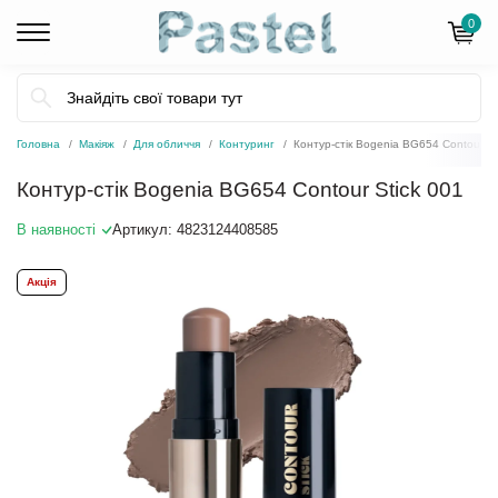
0
Головна
Макіяж
Для обличчя
Контуринг
Контур-стік Bogenia BG654 Contour St
Контур-стік Bogenia BG654 Contour Stick 001
В наявності
Артикул:
4823124408585
Акція