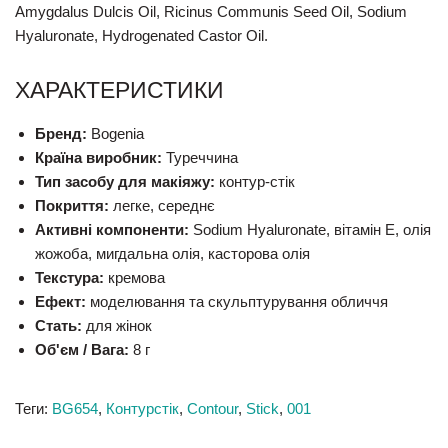
Amygdalus Dulcis Oil, Ricinus Communis Seed Oil, Sodium
Hyaluronate, Hydrogenated Castor Oil.
ХАРАКТЕРИСТИКИ
Бренд:
Bogenia
Країна виробник:
Туреччина
Тип засобу для макіяжу:
контур-стік
Покриття:
легке, середнє
Активні компоненти:
Sodium Hyaluronate, вітамін E, олія
жожоба, мигдальна олія, касторова олія
Текстура:
кремова
Ефект:
моделювання та скульптурування обличчя
Стать:
для жінок
Об'єм / Вага:
8 г
Теги:
BG654
,
Контурстік
,
Contour
,
Stick
,
001