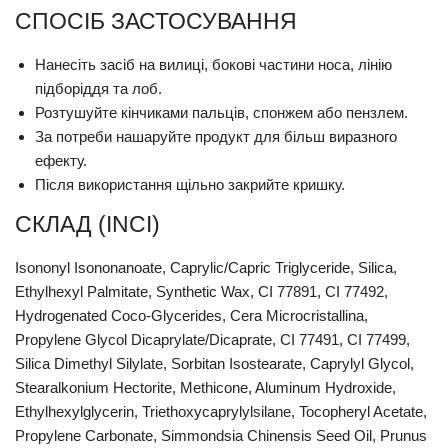
СПОСІБ ЗАСТОСУВАННЯ
Нанесіть засіб на вилиці, бокові частини носа, лінію
підборіддя та лоб.
Розтушуйте кінчиками пальців, спонжем або пензлем.
За потреби нашаруйте продукт для більш виразного
ефекту.
Після використання щільно закрийте кришку.
СКЛАД (INCI)
Isononyl Isononanoate, Caprylic/Capric Triglyceride, Silica,
Ethylhexyl Palmitate, Synthetic Wax, CI 77891, CI 77492,
Hydrogenated Coco-Glycerides, Cera Microcristallina,
Propylene Glycol Dicaprylate/Dicaprate, CI 77491, CI 77499,
Silica Dimethyl Silylate, Sorbitan Isostearate, Caprylyl Glycol,
Stearalkonium Hectorite, Methicone, Aluminum Hydroxide,
Ethylhexylglycerin, Triethoxycaprylylsilane, Tocopheryl Acetate,
Propylene Carbonate, Simmondsia Chinensis Seed Oil, Prunus