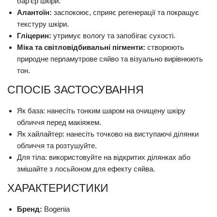
бар’єр шкіри.
Алантоїн:
заспокоює, сприяє регенерації та покращує
текстуру шкіри.
Гліцерин:
утримує вологу та запобігає сухості.
Міка та світловідбивальні пігменти:
створюють
природне перламутрове сяйво та візуально вирівнюють
тон.
СПОСІБ ЗАСТОСУВАННЯ
Як база: нанесіть тонким шаром на очищену шкіру
обличчя перед макіяжем.
Як хайлайтер: нанесіть точково на виступаючі ділянки
обличчя та розтушуйте.
Для тіла: використовуйте на відкритих ділянках або
змішайте з лосьйоном для ефекту сяйва.
ХАРАКТЕРИСТИКИ
Бренд:
Bogenia