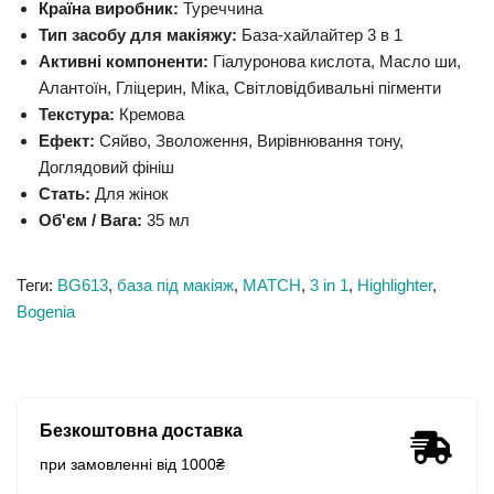
Країна виробник:
Туреччина
Тип засобу для макіяжу:
База-хайлайтер 3 в 1
Активні компоненти:
Гіалуронова кислота, Масло ши,
Алантоїн, Гліцерин, Міка, Світловідбивальні пігменти
Текстура:
Кремова
Ефект:
Сяйво, Зволоження, Вирівнювання тону,
Доглядовий фініш
Стать:
Для жінок
Об'єм / Вага:
35 мл
Теги:
BG613
,
база під макіяж
,
MATCH
,
3 in 1
,
Highlighter
,
Bogenia
Безкоштовна доставка
при замовленні від 1000₴