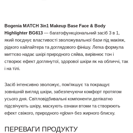
Bogenia MATCH 3in1 Makeup Base Face & Body
Highlighter BG613
— багатофункціональний засіб 3 в 1,
який поєднує властивості зволожувальної бази під макіяж,
рідкого хайлайтера та доглядового фінішу. Легка формула
миттєво надає шкірі природного сяйва, вирівнює тон і
створює ефект доглянутої, здорової шкіри як на обличчі, так
і на тілі.
Засіб інтенсивно зволожує, пом’якшує та покращує
зовнішній вигляд шкіри, забезпечуючи комфорт протягом
усього дня. Світловідбивальні компоненти делікатно
підсвічують шкіру, маскують ознаки втоми та створюють
ефект свіжого, природного «glow» без жирного блиску.
ПЕРЕВАГИ ПРОДУКТУ