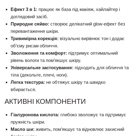
Ефект 3 в 1:
працює як база під макіяж, хайлайтер і
доглядовий засіб.
Природне сяйво:
створює делікатний glow-ефект без
перевантаження шкіри.
Тривимірна корекція:
візуально вирівнює тон і додає
об’єму рисам обличчя.
Зволоження та комфорт:
підтримує оптимальний
рівень вологи та пом’якшує шкіру.
Універсальне застосування:
підходить для обличчя та
тіла (декольте, плечі, ноги).
Легка текстура:
не обтяжує шкіру та швидко
вбирається.
АКТИВНІ КОМПОНЕНТИ
Гіалуронова кислота:
глибоко зволожує та підтримує
пружність шкіри.
Масло ши:
живить, пом’якшує та відновлює захисний