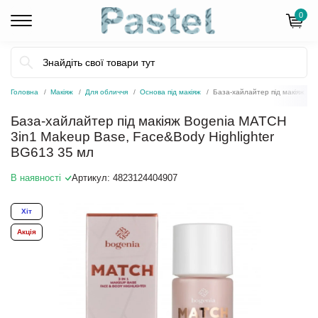
0
Головна
Макіяж
Для обличчя
Основа під макіяж
База-хайлайтер під макіяж Bo
База-хайлайтер під макіяж Bogenia MATCH
3in1 Makeup Base, Face&Body Highlighter
BG613 35 мл
В наявності
Артикул:
4823124404907
Хіт
Акція