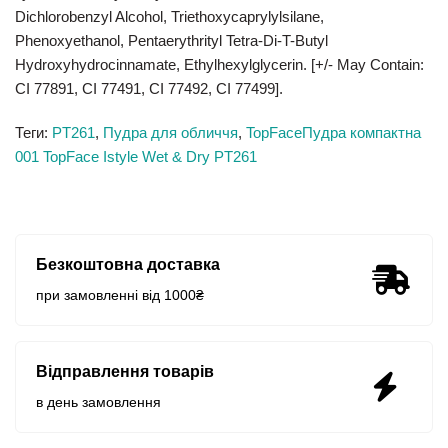
Dichlorobenzyl Alcohol, Triethoxycaprylylsilane,
Phenoxyethanol, Pentaer
ythrityl Tetra-Di-T-Butyl
Hydroxyhydrocinnamate, Ethylhexylglycerin. [+/- May Con
tain:
CI 77891, CI 77491, CI 77492, CI 7749
9].
Теги:
PT261
,
Пудра для обличчя
,
TopFaceПудра компактна
001 TopFace Istyle Wet & Dry PT261
Безкоштовна доставка
при замовленні від 1000₴
Відправлення товарів
в день замовлення