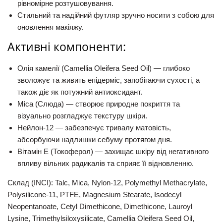
рівномірне розтушовування.
Стильний та надійний футляр зручно носити з собою для
оновлення макіяжу.
Активні компоненти:
Олія камелії (Camellia Oleifera Seed Oil)
— глибоко
зволожує та живить епідерміс, запобігаючи сухості, а
також діє як потужний антиоксидант.
Mica (Слюда)
— створює природне покриття та
візуально розгладжує текстуру шкіри.
Нейлон-12
— забезпечує тривалу матовість,
абсорбуючи надлишки себуму протягом дня.
Вітамін Е (Токоферол)
— захищає шкіру від негативного
впливу вільних радикалів та сприяє її відновленню.
Склад (INCI):
Talc, Mica, Nylon-12, Polymethyl Methacrylate,
Polysilicone-11, PTFE,
Magnesium Stearate, Isodecyl
Neopentanoate, Cetyl Dimethicone, Dimethicone, Lauroyl
Lysine, Trimethylsiloxysilicate, Camellia Oleifera Seed Oil,