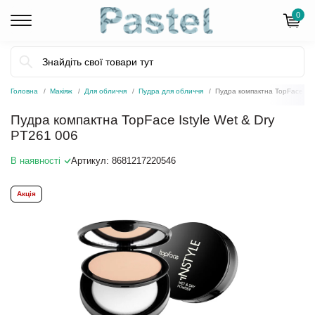
0
Головна
Макіяж
Для обличчя
Пудра для обличчя
Пудра компактна TopFace Ist
Пудра компактна TopFace Istyle Wet & Dry
PT261 006
В наявності
Артикул:
8681217220546
Акція