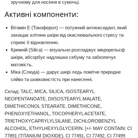
зручному для носіння в сумочці.
Активні компоненти:
Вітамін Е (Токоферол)
— потужний антиоксидант, який
захищає клітини шкіри від окислювального стресу та
сприяє її відновленню.
Кремній (Silica)
— візуально розгладжує мікрорельєф
шкіри, абсорбує надлишки себуму та забезпечує
матовість.
Міка (Слюда)
— дарує шкірі ледь помітне природне
сяйво та шовковистість при нанесенні.
Склад: TALC, MICA, SILICA, ISOSTEARYL
NEOPENTANOATE, DIISOSTEARYL MALATE,
DIMETHICONOL STEARATE, DIMETHICONE,
PHENOXYETHANOL, TOCOPHERYL ACETATE,
TRIETHOXYCAPRYLYLSILANE, DICHLOROBENZYL
ALCOHOL, ETHYLHEXYLGLYCERIN. [+/- MAY CONT
AIN: CI
77891
(TITANIUM DIOXIDE), CI 77491, CI 77492, CI 77499