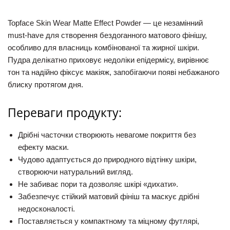
Topface Skin Wear Matte Effect Powder
— це незамінний
must-have для створення бездоганного матового фінішу,
особливо для власниць комбінованої та жирної шкіри.
Пудра делікатно приховує недоліки епідермісу, вирівнює
тон та надійно фіксує макіяж, запобігаючи появі небажаного
блиску протягом дня.
Переваги продукту:
Дрібні часточки створюють невагоме покриття без
ефекту маски.
Чудово адаптується до природного відтінку шкіри,
створюючи натуральний вигляд.
Не забиває пори та дозволяє шкірі «дихати».
Забезпечує стійкий матовий фініш та маскує дрібні
недосконалості.
Поставляється у компактному та міцному футлярі,