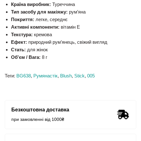
Країна виробник:
Туреччина
Тип засобу для макіяжу:
рум’яна
Покриття:
легке, середнє
Активні компоненти:
вітамін E
Текстура:
кремова
Ефект:
природний рум’янець, свіжий вигляд
Стать:
для жінок
Об'єм / Вага:
8 г
Теги:
BG638
,
Румянастік
,
Blush
,
Stick
,
005
Безкоштовна доставка
при замовленні від 1000₴