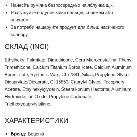
Нанесіть рум’яна безпосередньо на яблучка щік.
Розтушуйте подушечками пальців, спонжем або
пензлем.
За потреби нашаруйте продукт для більш насиченого
кольору.
СКЛАД (INCI)
Ethylhexyl Palmitate, Dimethicone, Cera Microcristallina, Phenyl
Trimethicone, Calcium Titanium Borosilicate, Calcium Aluminum
Borosilicate, Synthetic Wax, CI 77891, Silica, Propylene Glycol
Dicaprylate/Dicaprate, CI 15850, Caprylyl Glycol, Tocopheryl
Acetate, Ethylhexylglycerin, Stearalkonium Hectorite, Aluminum
Hydroxide, Tin Oxide, Propylene Carbonate,
Triethoxycaprylylsilane.
ХАРАКТЕРИСТИКИ
Бренд:
Bogenia