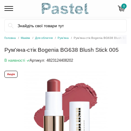
0
Головна
Макіяж
Для обличчя
Рум'яна
Рум'яна-стік Bogenia BG638 Blush Stick 
Рум'яна-стік Bogenia BG638 Blush Stick 005
В наявності
Артикул:
4823124408202
Акція