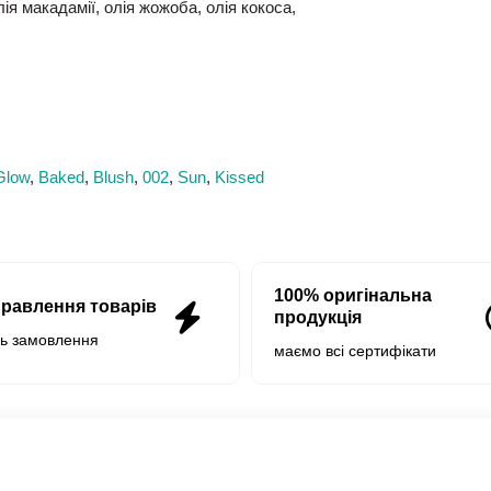
ія макадамії, олія жожоба, олія кокоса,
Glow
,
Baked
,
Blush
,
002
,
Sun
,
Kissed
100% оригінальна
правлення товарів
продукція
нь замовлення
маємо всі сертифікати