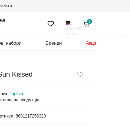
НТАКТИ
 58
0
ві набори
Бренди
Акції
Sun Kissed
ник:
Topface
фікована продукція
ртикул:
8681217256323