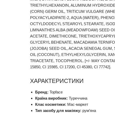
TRIETHYLHEXANOIN, ALUMINUM HYDROXIDE
(CORN) GERM OIL, TRITICUM VULGARE (WHE
POLYACYLADIPATE-2, AQUA (WATER), PHEN
OCTYLDODECYL STEAROYL STEARATE, ISOD
LIMNANTHES ALBA (MEADOWFOAM) SEED OI
ACETATE, DIMETHICONE, TRIETHOXYCAPRYLY
GLYCERYL BEHENATE, MACADAMIA TERNIFOL
(JOJOBA) SEED OIL, ACACIA SENEGAL GUM
OIL (COCONUT), ETHYLHEXYLGLYCERIN, XA
TRIACETATE, TOCOPHEROL. [+/- MAY CONTAIN: C
15850, CI 15985, CI 17200, CI 45380, CI 77742].
ХАРАКТЕРИСТИКИ
Бренд:
Topface
Країна виробник:
Туреччина
Клас косметики:
Мас-маркет
Тип засобу для макіяжу:
рум’яна