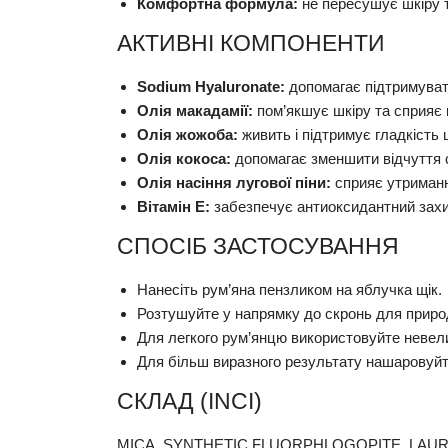
Комфортна формула:
не пересушує шкіру т
АКТИВНІ КОМПОНЕНТИ
Sodium Hyaluronate:
допомагає підтримуват
Олія макадамії:
пом’якшує шкіру та сприяє
Олія жожоба:
живить і підтримує гладкість 
Олія кокоса:
допомагає зменшити відчуття с
Олія насіння лугової піни:
сприяє утриманн
Вітамін E:
забезпечує антиоксидантний захи
СПОСІБ ЗАСТОСУВАННЯ
Нанесіть рум’яна пензликом на яблучка щік.
Розтушуйте у напрямку до скронь для приро
Для легкого рум’янцю використовуйте невели
Для більш виразного результату нашаровуйт
СКЛАД (INCI)
MICA, SYNTHETIC FLUORPHLOGOPITE, LAURO