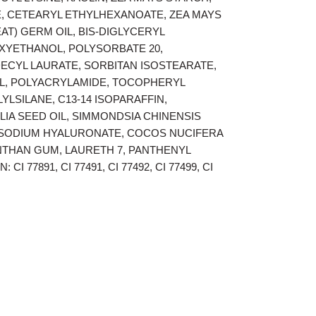
, CETEARYL ETHYLHEXANOATE, ZEA MAYS
AT) GERM OIL, BIS-DIGLYCERYL
OXYETHANOL, POLYSORBATE 20,
ECYL LAURATE, SORBITAN ISOSTEARATE,
L, POLYACRYLAMIDE, TOCOPHERYL
LSILANE, C13-14 ISOPARAFFIN,
IA SEED OIL, SIMMONDSIA CHINENSIS
, SODIUM HYALURONATE, COCOS NUCIFERA
NTHAN GUM, LAURETH 7, PANTHENYL
I 77891, CI 77491, CI 77492, CI 77499, CI