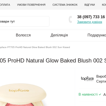
 ОПЛАТА
УМОВИ ПОВЕРНЕННЯ
СИСТЕМА ЗНИЖОК
ВІДГУКИ
КО
38 (097) 733 16
Замовити дзвінок
Волосся
Депіляція
Подарунко
opface PT705 ProHD Natural Glow Baked Blush 002 Sun Kissed
05 ProHD Natural Glow Baked Blush 002 
Вироб
Серти
В наявності
А