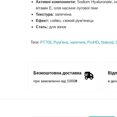
Активні компоненти:
Sodium Hyaluronate, ол
вітамін E, олія насіння лугової піни
Текстура:
запечена
Ефект:
сяйво, свіжий рум’янець
Стать:
для жінок
Теги:
PT705
,
Рум’яна
,
запечені
,
ProHD
,
Natural
,
Безкоштовна доставка
Від
при замовленні від 1000₴
в де