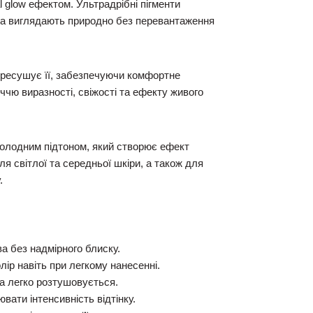
l glow ефектом. Ультрадрібні пігменти
та виглядають природно без перевантаження
ересушує її, забезпечуючи комфортне
чю виразності, свіжості та ефекту живого
 холодним підтоном, який створює ефект
я світлої та середньої шкіри, а також для
.
ва без надмірного блиску.
ір навіть при легкому нанесенні.
а легко розтушовується.
вати інтенсивність відтінку.