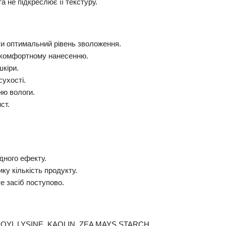
а не підкреслює її текстуру.
и оптимальний рівень зволоження.
 комфортному нанесенню.
шкіри.
ухості.
ю вологи.
ст.
дного ефекту.
ку кількість продукту.
е засіб поступово.
YL LYSINE, KAOLIN, ZEA MAYS STARCH,