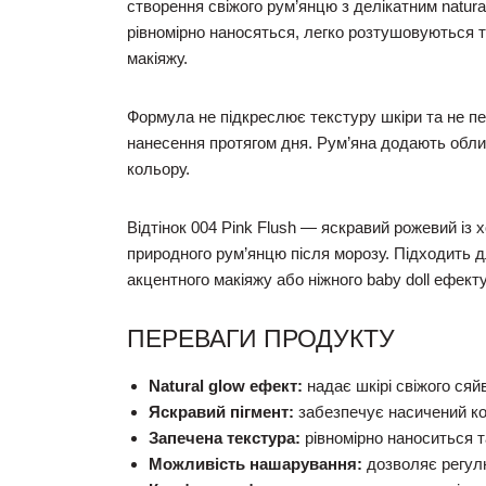
створення свіжого рум’янцю з делікатним natura
рівномірно наносяться, легко розтушовуються 
макіяжу.
Формула не підкреслює текстуру шкіри та не п
нанесення протягом дня. Рум’яна додають облич
кольору.
Відтінок 004 Pink Flush — яскравий рожевий із
природного рум’янцю після морозу. Підходить дл
акцентного макіяжу або ніжного baby doll ефекту
ПЕРЕВАГИ ПРОДУКТУ
Natural glow ефект:
надає шкірі свіжого сяй
Яскравий пігмент:
забезпечує насичений кол
Запечена текстура:
рівномірно наноситься т
Можливість нашарування:
дозволяє регулю