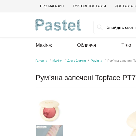
ПРО МАГАЗИН
ГУРТОВІ ПОСТАВКИ
ДОСТАВКА І
Макіяж
Обличчя
Тіло
Головна
Макіяж
Для обличчя
Рум'яна
Рум’яна запечені T
Рум’яна запечені Topface PT7