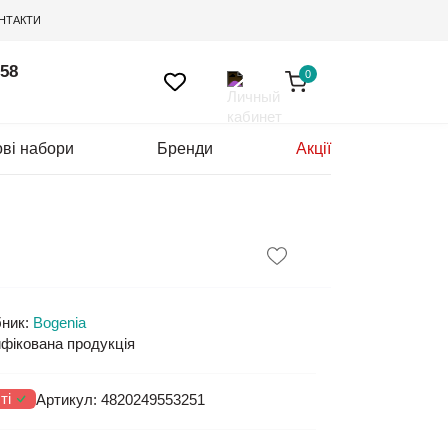
НТАКТИ
 58
0
ві набори
Бренди
Акції
ник:
Bogenia
фікована продукція
ті
Артикул:
4820249553251