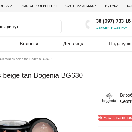
 ОПЛАТА
УМОВИ ПОВЕРНЕННЯ
СИСТЕМА ЗНИЖОК
ВІДГУКИ
КО
38 (097) 733 16
Замовити дзвінок
Волосся
Депіляція
Подарунко
 Glossiness beige tan Bogenia BG630
s beige tan Bogenia BG630
Вироб
Серти
Немає в наявнос