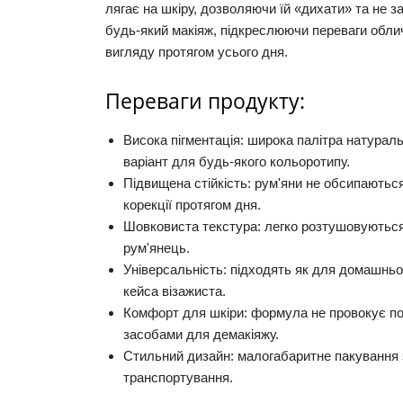
лягає на шкіру,
дозволяючи їй «дихати» та не з
будь-який макіяж,
підкреслюючи переваги облич
вигляду протягом усього дня.
Переваги продукту:
Висока пігментація:
широка палітра натуральн
варіант для будь-якого кольоротипу.
Підвищена стійкість:
рум'яни не обсипаються
корекції протягом дня.
Шовковиста текстура:
легко розтушовуються
рум'янець.
Універсальність:
підходять як для домашньо
кейса візажиста.
Комфорт для шкіри:
формула не провокує по
засобами для демакіяжу.
Стильний дизайн:
малогабаритне пакування з
транспортування.