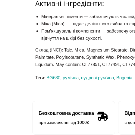
Активні інгредієнти:
Мінеральні пігменти
— забезпечують чистий
Міка (Mica)
— надає делікатного сяйва та сп
Пом’якшувальні компоненти
— забезпечують
відчуття на шкірі без сухості.
Склад (INCI):
Talc,
Mica,
Magnesium Stearate,
Di
Palmitate,
Polyisobutene,
Synthetic Wax,
Phenoxye
Liquidum.
May contain:
CI 77891,
CI 77491,
CI 774
Теги:
BG630
,
рум'яна
,
пудрові рум'яна
,
Bogenia
Безкоштовна доставка
Від
при замовленні від 1000₴
в де