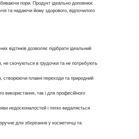
абиваючи пори.
Продукт ідеально доповнює
чя та надаючи йому здорового,
відпочилого
их відтінків дозволяє підібрати ідеальний
,
не скочуються в грудочки та не потребують
,
створюючи плавні переходи та природний
го використання,
так і для професійного
яви недосконалостей і легко видаляється
ручне для зберігання у косметичці та