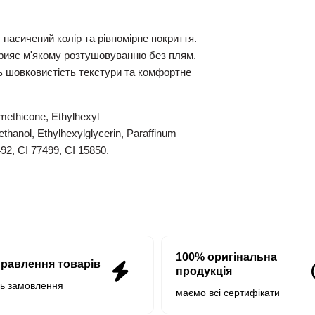
,
насичений колір та рівномірне покриття.
рияє м'якому розтушовуванню без плям.
 шовковистість текстури та комфортне
methicone,
Ethylhexyl
thanol,
Ethylhexylglycerin,
Paraffinum
92,
CI 77499,
CI 15850.
100% оригінальна
правлення товарів
продукція
нь замовлення
маємо всі сертифікати