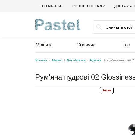
ПРО МАГАЗИН
ГУРТОВІ ПОСТАВКИ
ДОСТАВКА І
Макіяж
Обличчя
Тіло
Головна
Макіяж
Для обличчя
Рум'яна
Рум'яна пудрові 02
Рум'яна пудрові 02 Glossines
Акція