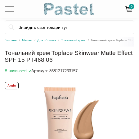
0
Головна
Макіяж
Для обличчя
Тональний крем
Тональний крем Topface Skinwea
Тональний крем Topface Skinwear Matte Effect
SPF 15 PT468 06
В наявності
Артикул:
8681217233157
Акція