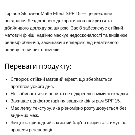
Topface Skinwear Matte Effect SPF 15
— це ідеальне
поєднання бездоганного декоративного покриття та
дбайливого догляду за шкірою. Засіб забезпечує стійкий
матовий фініш, надійно маскує недосконалості та вирівнює
рельєф обличчя, захищаючи епідерміс від негативного
впливу сонячних променів.
Переваги продукту:
Створює стійкий матовий ефект, що зберігається
протягом усього дня.
Не забивається в пори та не підкреслює мімічні складки.
Захищає від фотостаріння завдяки фільтрам SPF 15.
Має легку текстуру, яка рівномірно розтушовується без
видимих меж.
Зміцнює природний захисний бар'єр шкіри та стимулює
процеси регенерації.