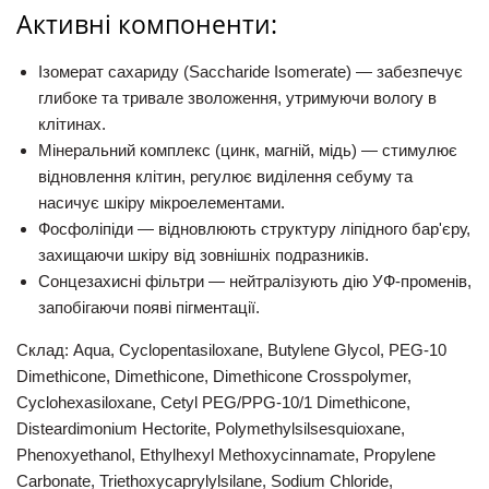
Активні компоненти:
Ізомерат сахариду (Saccharide Isomerate)
— забезпечує
глибоке та тривале зволоження, утримуючи вологу в
клітинах.
Мінеральний комплекс (цинк, магній, мідь)
— стимулює
відновлення клітин, регулює виділення себуму та
насичує шкіру мікроелементами.
Фосфоліпіди
— відновлюють структуру ліпідного бар'єру,
захищаючи шкіру від зовнішніх подразників.
Сонцезахисні фільтри
— нейтралізують дію УФ-променів,
запобігаючи появі пігментації.
Склад: Aqua, Cyclopentasiloxane, Butylene Glycol, PEG-10
Dimethicone, Dimethicone, Dimethicone Crosspolymer,
Cyclohexasiloxane, Cetyl PEG/PPG-10/1 Dimethicone,
Disteardimonium Hectorite, Polymethylsilsesquioxane,
Phenoxyethanol, Ethylhexyl Methoxycinnamate, Propylene
Carbonate, Triethoxycaprylylsilane, Sodium Chloride,