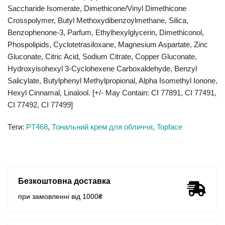
Saccharide Isomer
ate, Dimethicone/Vinyl Dimethicone
Crosspolymer, Butyl Methoxydibenzoylmethane, Silica,
Benzophenone-3, Parf
um, Ethylhexylglycerin, Dimethiconol,
Phospolipids, Cyclotetrasiloxane, Magnesium Aspartate, Zinc
Gluconate, Citric Acid, Sodium Citrate, Copper Gluconate,
Hydroxyisohexyl 3-Cyclohexene Carboxaldehyde, Benzyl
Salicylate, Butylphenyl Methylpropional, Alpha Isomethyl Ionone,
Hexyl Cinnamal, Linalool. [+/- May Contain: CI 77891, CI 77491,
CI 77492, CI 77499]
Теги:
PT468
,
Тональний крем для обличчя
,
Topface
Безкоштовна доставка
при замовленні від 1000₴