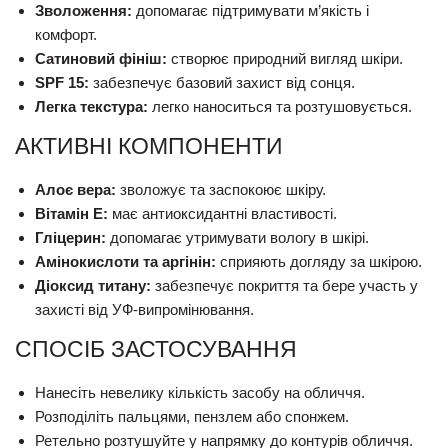
Зволоження:
допомагає підтримувати м’якість і
комфорт.
Сатиновий фініш:
створює природний вигляд шкіри.
SPF 15:
забезпечує базовий захист від сонця.
Легка текстура:
легко наноситься та розтушовується.
АКТИВНІ КОМПОНЕНТИ
Алоє вера:
зволожує та заспокоює шкіру.
Вітамін E:
має антиоксидантні властивості.
Гліцерин:
допомагає утримувати вологу в шкірі.
Амінокислоти та аргінін:
сприяють догляду за шкірою.
Діоксид титану:
забезпечує покриття та бере участь у
захисті від УФ-випромінювання.
СПОСІБ ЗАСТОСУВАННЯ
Нанесіть невелику кількість засобу на обличчя.
Розподіліть пальцями, пензлем або спонжем.
Ретельно розтушуйте у напрямку до контурів обличчя.