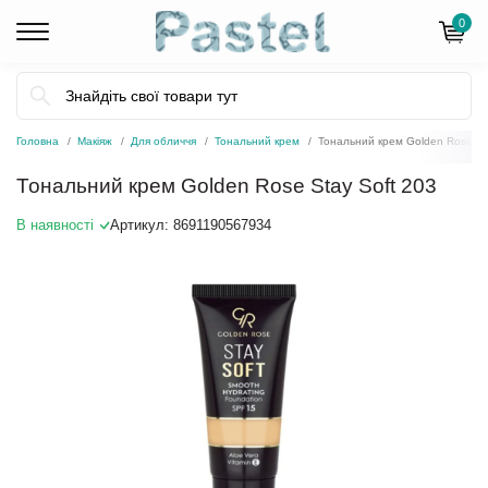
0
Головна
Макіяж
Для обличчя
Тональний крем
Тональний крем Golden Rose St
Тональний крем Golden Rose Stay Soft 203
В наявності
Артикул:
8691190567934