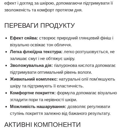
ефект і догляд за шкірою, допомагаючи підтримувати її
зволоженість та комфорт протягом дня.
ПЕРЕВАГИ ПРОДУКТУ
Ефект сяйва:
створює природний глянцевий фініш і
візуально освіжає тон обличчя.
Легка флюїдна текстура:
легко розтушовується, не
залишає смуг і не обтяжує шкіру.
Зволожувальна дія:
гіалуронова кислота допомагає
підтримувати оптимальний рівень вологи.
Живильний комплекс:
натуральні олії пом’якшують
шкіру та підтримують її еластичність.
Комфортне покриття:
формула допомагає візуально
згладити пори та нерівності шкіри.
Можливість нашарування:
дозволяє регулювати
ступінь покриття залежно від бажаного результату.
АКТИВНІ КОМПОНЕНТИ