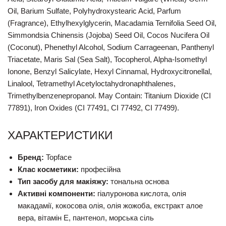
Oil, Barium Sulfate, Polyhydroxystearic Acid, Parfum
(Fragrance), Ethylhexylglycerin, Macadamia Ternifolia Seed Oil,
Simmondsia Chinensis (Jojoba) Seed Oil, Cocos Nucifera Oil
(Coconut), Phenethyl Alcohol, Sodium Carrageenan, Panthenyl
Triacetate, Maris Sal (Sea Salt), Tocopherol, Alpha-Isomethyl
Ionone, Benzyl Salicylate, Hexyl Cinnamal, Hydroxycitronellal,
Linalool, Tetramethyl Acetyloctahydronaphthalenes,
Trimethylbenzenepropanol. May Contain: Titanium Dioxide (CI
77891), Iron Oxides (CI 77491, CI 77492, CI 77499).
ХАРАКТЕРИСТИКИ
Бренд:
Topface
Клас косметики:
професійна
Тип засобу для макіяжу:
тональна основа
Активні компоненти:
гіалуронова кислота, олія
макадамії, кокосова олія, олія жожоба, екстракт алое
вера, вітамін E, пантенол, морська сіль