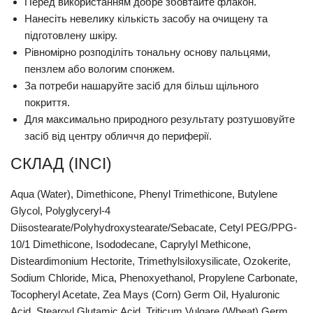
Перед використанням добре збовтайте флакон.
Нанесіть невелику кількість засобу на очищену та
підготовлену шкіру.
Рівномірно розподіліть тональну основу пальцями,
пензлем або вологим спонжем.
За потреби нашаруйте засіб для більш щільного
покриття.
Для максимально природного результату розтушовуйте
засіб від центру обличчя до периферії.
СКЛАД (INCI)
Aqua (Water), Dimethicone, Phenyl Trimethicone, Butylene
Glycol, Polyglyceryl-4
Diisostearate/Polyhydroxystearate/Sebacate, Cetyl PEG/PPG-
10/1 Dimethicone, Isododecane, Caprylyl Methicone,
Disteardimonium Hectorite, Trimethylsiloxysilicate, Ozokerite,
Sodium Chloride, Mica, Phenoxyethanol, Propylene Carbonate,
Tocopheryl Acetate, Zea Mays (Corn) Germ Oil, Hyaluronic
Acid, Stearoyl Glutamic Acid, Triticum Vulgare (Wheat) Germ