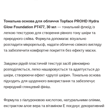
Тональна основа для обличчя Topface PROHD Hydra
Glow Foundation PT477, 30 мл
— тональний флюїд із
легкою текстурою для створення рівного тону шкіри та
природного сяйва. Формула допомагає візуально
розгладити мікрорельєф, надати обличчю свіжого вигляду
та забезпечити комфортне покриття без ефекту маски.
Завдяки рідкій пластичній текстурі засіб рівномірно
розподіляється, легко нашаровується та адаптується до
шкіри, створюючи ефект «другої шкіри». Тональна основа
підходить для щоденного використання та забезпечує
природний глянцевий фініш.
Формула з гіалуроновою кислотою, натуральними оліями,
екстрактом алое вера та вітаміном E поєднує декоративний