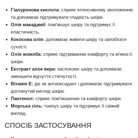
Гіалуронова кислота:
сприяє інтенсивному зволоженню
та допомагає підтримувати гладкість шкіри.
Олія макадамії:
пом’якшує шкіру та підтримує її
еластичність.
Кокосова олія:
допомагає живити шкіру та запобігати
сухості.
Олія жожоба:
сприяє підтриманню комфорту та м’якості
шкіри.
Екстракт алое вера:
заспокоює шкіру та допомагає
зменшити відчуття стягнутості.
Вітамін E:
діє як антиоксидант і допомагає підтримувати
доглянутий вигляд шкіри.
Пантенол:
сприяє пом’якшенню та комфорту шкіри.
Морська сіль:
тонізує шкіру та підтримує її свіжий
вигляд.
СПОСІБ ЗАСТОСУВАННЯ