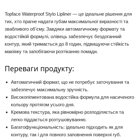
Topface Waterproof Stylo Lipliner
— це ідеальне рішення для
тих, хто прагне надати губам максимальної виразності та
звабливого об'єму. Завдяки автоматичному формату та
водостійкій формулі, олівець забезпечує бездоганний
контур, який тримається до 8 годин, підвищуючи стійкість
макіяжу та запобігаючи розтіканню помади.
Переваги продукту:
Автоматичний формат, що не потребує заточування та
забезпечує максимальну зручність.
Високопігментована водостійка формула для насиченого
кольору протягом усього дня.
Кремова текстура, яка рівномірно розподіляється та
легко піддається розтушовуванню.
Багатофункціональність: ідеально підходить як для
контуру, так і для повного заповнення поверхні губ.