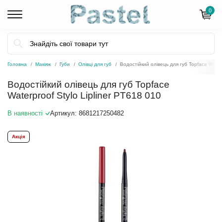
0
Головна
Макіяж
Губи
Олівці для губ
Водостійкий олівець для губ Topface Waterp
Водостійкий олівець для губ Topface
Waterproof Stylo Lipliner PT618 010
В наявності
Артикул:
8681217250482
Акція