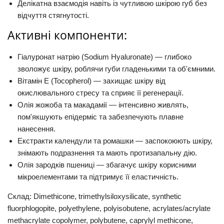
Делікатна взаємодія навіть із чутливою шкірою губ без
відчуття стягнутості.
Активні компоненти:
Гіалуронат натрію (Sodium Hyaluronate)
— глибоко
зволожує шкіру, роблячи губи гладенькими та об'ємними.
Вітамін Е (Tocopherol)
— захищає шкіру від
окислювального стресу та сприяє її регенерації.
Олія жожоба та макадамії
— інтенсивно живлять,
пом'якшують епідерміс та забезпечують плавне
нанесення.
Екстракти календули та ромашки
— заспокоюють шкіру,
знімають подразнення та мають протизапальну дію.
Олія зародків пшениці
— збагачує шкіру корисними
мікроелементами та підтримує її еластичність.
Склад: Dimethicone, trimethylsiloxysilicate, synthetic
fluorphlogopite, polyethylene, polyisobutene, acrylates/acrylate
methacrylate copolymer, polybutene, caprylyl methicone,