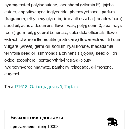
hydrogenated polyisobutene, tocopherol (vitamin E), jojoba
esters, caprylic/capric triglyceride, phenoxyethanol, parfum
(fragrance), ethylhexylglycerin, limnanthes alba (meadowfoam)
seed oil, acacia decurrens flower wax, polyglcerin-3, zea mays
(corn) germ oil, glycerol behenate, calendula officinalis flower
extract, chamomilla recutita (matricaria) flower extract, triticum
vulgare (wheat) germ oil, sodium hyaluronate, macadamia
ternifolia seed oil, simmondsia chinensis (jojoba) seed oil, tin
oxide, tocopherol, pentaerythrityl tetra-di-t-butyl
hydroxyhydrocinnamate, panthenyl triacetate, d-limonene,
eugenol.
Теги:
PT618
,
Олівець для губ
,
Topface
Безкоштовна доставка
при замовленні від 1000₴