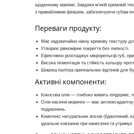
щоденному макіяжі. Завдяки м'якій кремовій тек
з привабливим фінішем, забезпечуючи губам ін
Переваги продукту:
Має надзвичайно ніжну кремову текстуру д
Утворює рівномірне покриття без липкості.
Ефективно розгладжує мікрорельєф губ, при
Висока пігментація та стійкість кольору прот
Широка палітра оригінальних відтінків для б
Активні компоненти:
Кокосова олія
— глибоко живить епідерміс, п
Олія насіння моринги
— має антиоксидантну д
подразнень.
Комплекс натуральних восків (бджолиний, к
ідеальне ковзання при нанесенні та утримує 