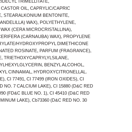
IDECYL TRIMELLITATE,
CASTOR OIL, CAPRYLIC/CAPRIC
E, STEARALKONIUM BENTONITE,
ANDELILLA) WAX), POLYETHYLENE,
 WAX (CERA MICROCRISTALLINA),
ERIFERA (CARNAUBA) WAX), P
ROPYLENE
RYLATE/HYDROXYPROPYL DIMETHICONE
NATED R
OSINATE, PARFUM (FRAGRANCE),
E, TRIETHOXYCAPRYLYLSILANE,
HYLHEXYLGLYCERIN, BENZYL ALCOHOL,
EXYL CINNAMAL, HYDROXYCITRONELLAL.
, CI 77491, CI 77499 (IRON OXIDES), CI
D NO. 7 CALCIUM LAKE), CI 15880 (D&C RED
2090 (FD&C BLUE NO. 1), CI 45410 (D&C RED
LUMINUM LAKE
), Cb73360 (D&C RED NO. 30