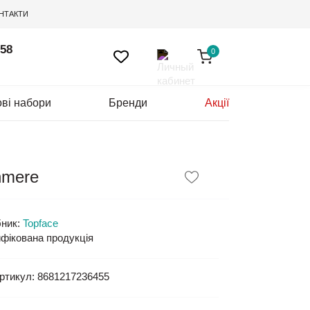
НТАКТИ
 58
0
ві набори
Бренди
Акції
hmere
ник:
Topface
фікована продукція
ртикул:
8681217236455