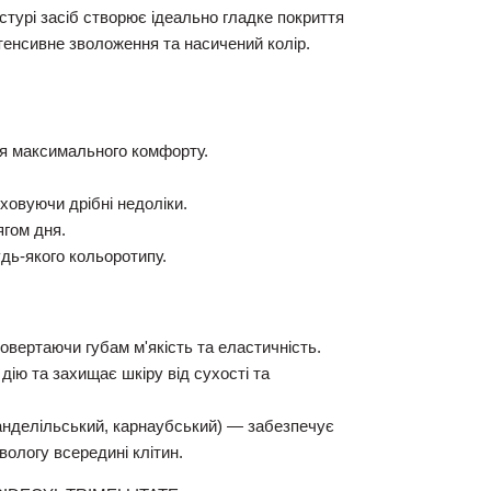
стурі засіб створює ідеально гладке покриття
тенсивне зволоження та насичений колір.
ля максимального комфорту.
ховуючи дрібні недоліки.
ягом дня.
удь-якого кольоротипу.
овертаючи губам м'якість та еластичність.
ію та захищає шкіру від сухості та
анделільський, карнаубський)
— забезпечує
вологу всередині клітин.