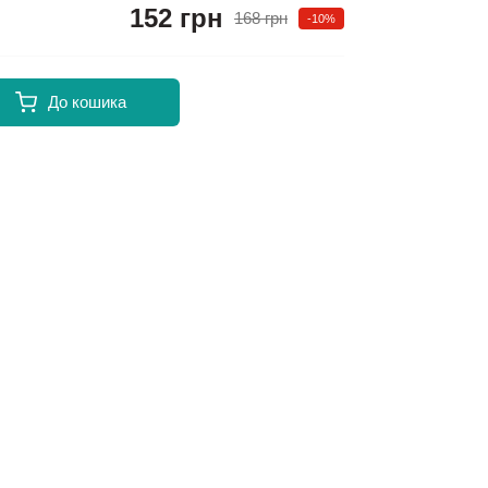
152 грн
168 грн
-10%
До кошика