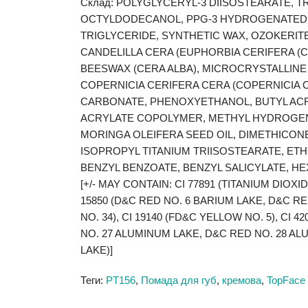
Склад: POLYGLYCERYL-3 DIISOSTEARATE, TR
OCTYLDODECANOL,
PPG-3 HYDROGENATED 
TRIGLYCERIDE, SYNTHETIC WAX, OZOKERIT
CANDELILLA CERA (EUPHORBIA CERIFERA (C
BEESWAX (CERA ALBA), MICROCRYSTALLIN
E
COPERNICIA CERIFERA CERA (COPERNICIA C
CARBONATE, PHENOXYETHANOL, BUTYL AC
ACRYLATE CO
POLYMER, METHYL HYDROGE
MORINGA OLEIFERA SEED OIL, DIMETHICON
ISOPROPYL TITANIUM
TRIISOSTEARATE, ET
BENZYL BENZOATE, BENZYL SALICYLATE, H
[+/-
MAY CONTAIN: CI 77891 (TITANIUM DIOXIDE)
15850 (D&C RED N
O. 6 BARIUM LAKE
, D&C RE
NO. 34), CI 19140 (FD&C YELLOW NO. 5), CI 4
NO. 27 ALUMINUM LAKE, D&C RED NO
. 28 A
LAKE)]
Теги:
PT156
,
Помада для губ
,
кремова
,
TopFace