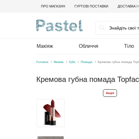
ПРО МАГАЗИН
ГУРТОВІ ПОСТАВКИ
ДОСТАВКА І
Макіяж
Обличчя
Тіло
Головна
Макіяж
Губи
Помада
Кремова губна помада Topf
Кремова губна помада Topface
Акція