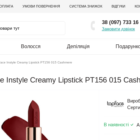
 ОПЛАТА
УМОВИ ПОВЕРНЕННЯ
СИСТЕМА ЗНИЖОК
ВІДГУКИ
КО
38 (097) 733 16
Замовити дзвінок
Волосся
Депіляція
Подарунко
ace Instyle Creamy Lipstick PT156 015 Cashmere
 Instyle Creamy Lipstick PT156 015 Cas
Вироб
Серти
В наявності
А