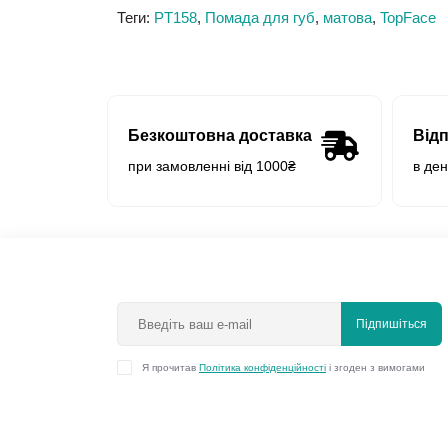
Теги:
PT158
,
Помада для губ
,
матова
,
TopFace
Безкоштовна доставка
Від
при замовленні від 1000₴
в де
Підпишіться
Я прочитав
Політика конфіденційності
і згоден з вимогами