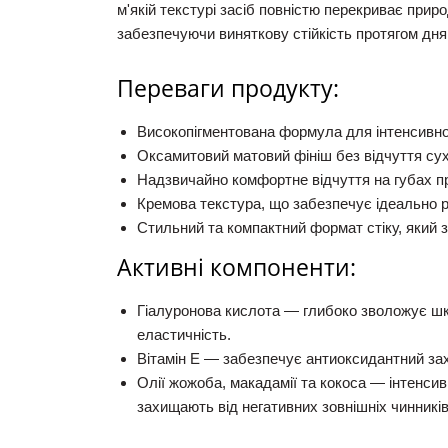
м'якій текстурі засіб повністю перекриває прир
забезпечуючи виняткову стійкість протягом дня
Переваги продукту:
Високопігментована формула для інтенсивног
Оксамитовий матовий фініш без відчуття сух
Надзвичайно комфортне відчуття на губах пр
Кремова текстура, що забезпечує ідеально р
Стильний та компактний формат стіку, який 
Активні компоненти:
Гіалуронова кислота
— глибоко зволожує шкі
еластичність.
Вітамін Е
— забезпечує антиоксидантний захи
Олії жожоба, макадамії та кокоса
— інтенсив
захищають від негативних зовнішніх чинників