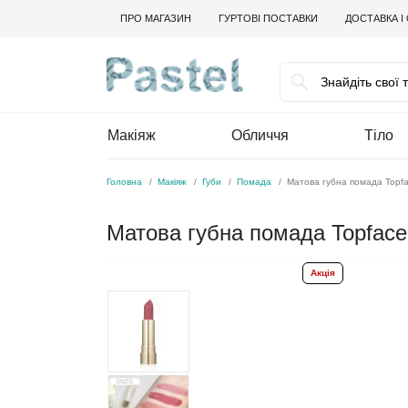
ПРО МАГАЗИН
ГУРТОВІ ПОСТАВКИ
ДОСТАВКА І
Макіяж
Обличчя
Тіло
Головна
Макіяж
Губи
Помада
Матова губна помада Topfac
Матова губна помада Topface 
Акція