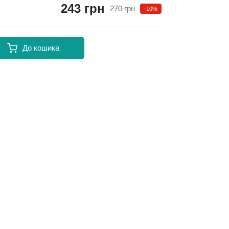
243 грн
270 грн
-10%
До кошика