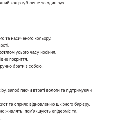
одний колір губ лише за один рух,
.
о та насиченого кольору.
ості.
отягом усього часу носіння.
івне покриття.
зручно брати з собою.
ру, запобігаючи втраті вологи та підтримуючи
ст та сприяє відновленню шкірного бар'єру.
но живлять, пом'якшують епідерміс та
.