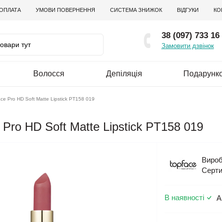
 ОПЛАТА
УМОВИ ПОВЕРНЕННЯ
СИСТЕМА ЗНИЖОК
ВІДГУКИ
КО
38 (097) 733 16
Замовити дзвінок
Волосся
Депіляція
Подарунко
e Pro HD Soft Matte Lipstick PT158 019
Pro HD Soft Matte Lipstick PT158 019
Вироб
Серти
В наявності
А