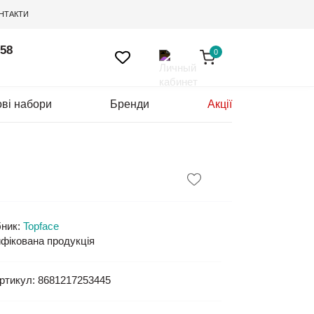
НТАКТИ
 58
0
ві набори
Бренди
Акції
ник:
Topface
фікована продукція
ртикул:
8681217253445