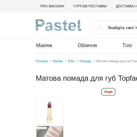
ПРО МАГАЗИН
ГУРТОВІ ПОСТАВКИ
ДОСТАВКА І
Макіяж
Обличчя
Тіло
Головна
Макіяж
Губи
Помада
Матова помада для губ Topf
Матова помада для губ Topfac
Акція