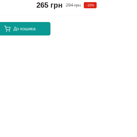
265 грн
294 грн
-10%
До кошика