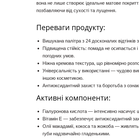
вона не лише створює ідеальне матове покриття
позбавляючи від сухості та лущення.
Переваги продукту:
Вишукана палітра з 24 досконалих відтінків 
Підвищена стійкість: помада не осипається і
погодних умов.
Ніжна кремова текстура, що рівномірно розпо
Універсальність у використанні — чудово вигл
іншою косметикою.
Антиоксидантний захист та боротьба з ознака
Активні компоненти:
Гіалуронова кислота
— інтенсивно насичує шк
Вітамін Е
— забезпечує антиоксидантний захи
Олії макадамії, кокоса та жожоба
— живлять, 
губи надзвичайно гладенькими.