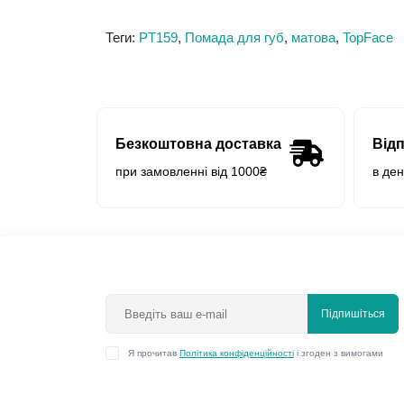
Теги:
PT159
,
Помада для губ
,
матова
,
TopFace
Безкоштовна доставка
Від
при замовленні від 1000₴
в де
Підпишіться
Я прочитав
Політика конфіденційності
і згоден з вимогами