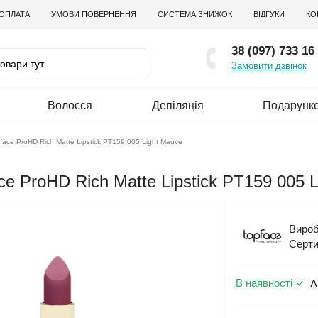
 ОПЛАТА
УМОВИ ПОВЕРНЕННЯ
СИСТЕМА ЗНИЖОК
ВІДГУКИ
КО
38 (097) 733 16
Замовити дзвінок
Волосся
Депіляція
Подарунко
ace ProHD Rich Matte Lipstick PT159 005 Light Mauve
e ProHD Rich Matte Lipstick PT159 005 
Вироб
Серти
В наявності
А