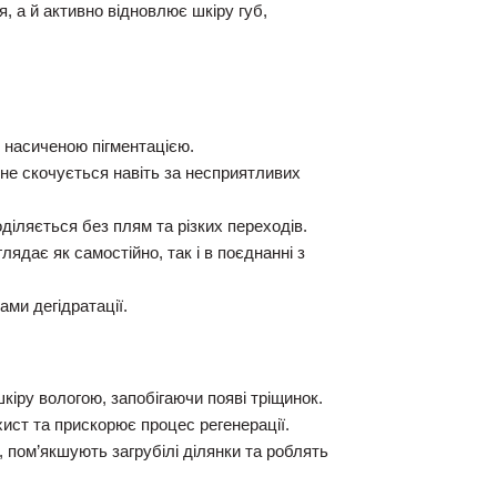
, а й активно відновлює шкіру губ,
з насиченою пігментацією.
 не скочується навіть за несприятливих
діляється без плям та різких переходів.
ядає як самостійно, так і в поєднанні з
ми дегідратації.
іру вологою, запобігаючи появі тріщинок.
ст та прискорює процес регенерації.
пом’якшують загрубілі ділянки та роблять