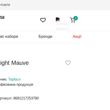
НТАКТИ
 58
0
ві набори
Бренди
Акції
Light Mauve
ник:
Topface
фікована продукція
ртикул:
8681217253780