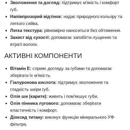
Зволоження та догляд:
підтримує м’якість і комфорт
губ.
Напівпрозорий відтінок:
надає природного кольору та
легкого сяйва.
Легка текстура:
рівномірно наноситься без обтяження.
Захист від сухості:
допомагає запобігти лущенню та
втраті вологи.
АКТИВНІ КОМПОНЕНТИ
Вітамін E:
сприяє догляду за губами та допомагає
зберігати їх м’якість.
Гіалуронова кислота:
підтримує зволоження та
гладкість шкіри губ.
Олія ши (карите):
живить і пом’якшує губи.
Олія пінника лугового:
допомагає зберігати
еластичність і комфорт.
Діоксид титану:
виконує функцію мінерального УФ-
фільтра.