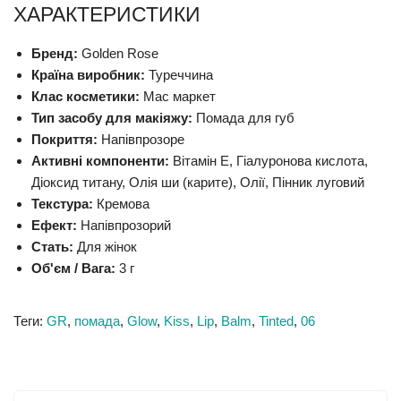
ХАРАКТЕРИСТИКИ
Бренд:
Golden Rose
Країна виробник:
Туреччина
Клас косметики:
Мас маркет
Тип засобу для макіяжу:
Помада для губ
Покриття:
Напівпрозоре
Активні компоненти:
Вітамін E, Гіалуронова кислота,
Діоксид титану, Олія ши (карите), Олії, Пінник луговий
Текстура:
Кремова
Ефект:
Напівпрозорий
Стать:
Для жінок
Об'єм / Вага:
3 г
Теги:
GR
,
помада
,
Glow
,
Kiss
,
Lip
,
Balm
,
Tinted
,
06