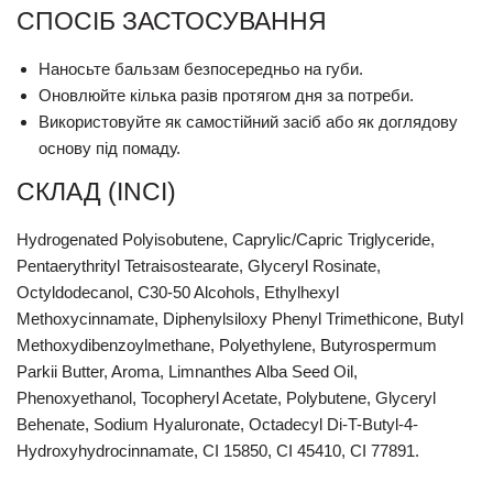
СПОСІБ ЗАСТОСУВАННЯ
Наносьте бальзам безпосередньо на губи.
Оновлюйте кілька разів протягом дня за потреби.
Використовуйте як самостійний засіб або як доглядову
основу під помаду.
СКЛАД (INCI)
Hydrogenated Polyisobutene, Caprylic/Capric Triglyceride,
Pentaerythrityl Tetraisostearate, Glyceryl Rosinate,
Octyldodecanol, C30-50 Alcohols, Ethylhexyl
Methoxycinnamate, Diphenylsiloxy Phenyl Trimethicone, Butyl
Methoxydibenzoylmethane, Polyethylene, Butyrospermum
Parkii Butter, Aroma, Limnanthes Alba Seed Oil,
Phenoxyethanol, Tocopheryl Acetate, Polybutene, Glyceryl
Behenate, Sodium Hyaluronate, Octadecyl Di-T-Butyl-4-
Hydroxyhydrocinnamate, CI 15850, CI 45410, CI 77891.