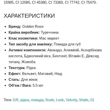
15985, CI 12085, CI 45380, CI 73360, CI 77742, CI 75470.
ХАРАКТЕРИСТИКИ
Бренд:
Golden Rose
Країна виробник:
Туреччина
Клас косметики:
Мас маркет
Тип засобу для макіяжу:
Помада для губ
Активні компоненти:
Авокадо, Алюміній, Аскорбінова
кислота, Бджолиний віск, Бентоніт, Вітамін E, Діоксид
титану, Жожоба
Текстура:
Рідка
Ефект:
Вельвет, Матовий, Нюд
Стать:
Для жінок
Об'єм / Вага:
5.5 мл
Теги:
GR
,
рідка
,
помада
,
Nude
,
Look
,
Velvety
,
Matte
,
01