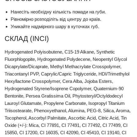
Нанесіть необхідну кількість помади на губи.
Рівномірно розподіліть від центру до країв.
Уникайте надмірного шару в куточках губ.
СКЛАД (INCI)
Hydrogenated Polyisobutene, C15-19 Alkane, Synthetic
Fluorphlogopite, Hydrogenated Polydecene, Neopentyl Glycol
Dicaprylate/Dicaprate, Methyl Methacrylate Crosspolymer,
Triacontanyl PVP, Caprylic/Capric Triglyceride, HDI/Trimethylol
Hexyllactone Crosspolymer, Cera Alba, Jojoba Esters,
Hydrogenated Styrene/Isoprene Copolymer, Quaternium-90
Bentonite, Persea Gratissima Oil, Phytosteryl/Octyldodecyl
Lauroyl Glutamate, Propylene Carbonate, Isopropyl Titanium
Triisostearate, Phenoxyethanol, Alumina, PEG-8, Silica, Aroma,
Tocopherol, Ascorbyl Palmitate, Ascorbic Acid, Citric Acid, Tin
Oxide (+/-): Mica, CI 77891, CI 77491, CI 77492, CI 77499, CI
15850, CI 17200, CI 16035, CI 42090, CI 45410, CI 19140, CI