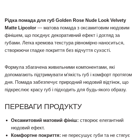
Рідка помада для губ Golden Rose Nude Look Velvety
Matte Lipcolor
— матова помада з оксамитовим нюдовим
фінішем, що поєднує декоративний ефект і догляд за
губами. Легка кремова текстура рівномірно наноситься,
створюючи гладке покриття без відчуття сухості.
Формула збагачена живильними компонентами, які
допомагають підтримувати м’якість губ і комфорт протягом
дня. Помада забезпечує природний нюдовий відтінок, що
підкреслює красу губ і підходить для будь-якого образу.
ПЕРЕВАГИ ПРОДУКТУ
Оксамитовий матовий фініш:
створює елегантний
нюдовий ефект.
Комфортне покриття:
не пересушує губи та не стягує