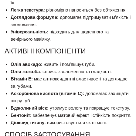
їх.
Легка текстура:
рівномірно наноситься без обтяження.
Доглядова формула:
допомагає підтримувати м’якість і
зволоження.
Універсальність:
підходить для щоденного та
вечірнього макіяжу.
АКТИВНІ КОМПОНЕНТИ
Олія авокадо:
живить і пом’якшує губи.
Олія жожоба:
сприяє зволоженню та гладкості.
Вітамін E:
має антиоксидантні властивості та доглядає
за губами.
Аскорбінова кислота (вітамін C):
допомагає захищати
шкіру губ.
Бджолиний віск:
утримує вологу та покращує текстуру.
Бентоніт:
забезпечує матовий ефект і стійкість покриття.
Діоксид титану:
використовується як пігмент.
СПОСІБ ЗАСТОСУВАННЯ