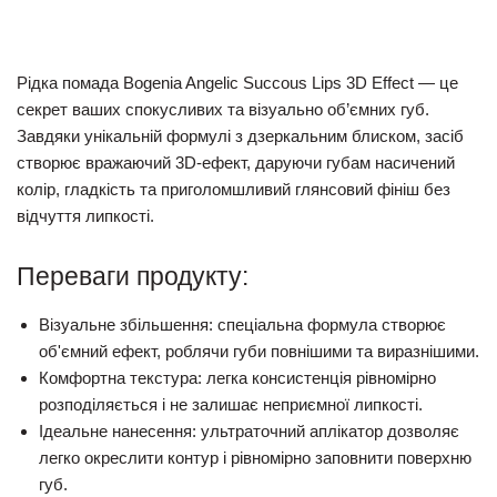
Рідка помада Bogenia Angelic Succous Lips 3D Effect
— це
секрет ваших спокусливих та візуально об’ємних губ.
Завдяки унікальній формулі з дзеркальним блиском, засіб
створює вражаючий 3D-ефект, даруючи губам насичений
колір, гладкість та приголомшливий глянсовий фініш без
відчуття липкості.
Переваги продукту:
Візуальне збільшення:
спеціальна формула створює
об'ємний ефект, роблячи губи повнішими та виразнішими.
Комфортна текстура:
легка консистенція рівномірно
розподіляється і не залишає неприємної липкості.
Ідеальне нанесення:
ультраточний аплікатор дозволяє
легко окреслити контур і рівномірно заповнити поверхню
губ.