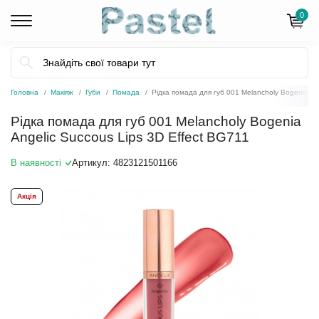
0
Головна
Макіяж
Губи
Помада
Рідка помада для губ 001 Melancholy Bogenia An
Рідка помада для губ 001 Melancholy Bogenia
Angelic Succous Lips 3D Effect BG711
В наявності
Артикул:
4823121501166
Акція