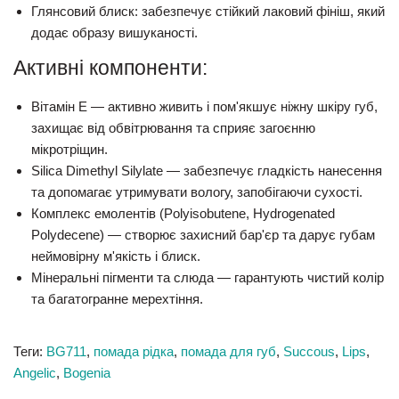
Глянсовий блиск:
забезпечує стійкий лаковий фініш, який
додає образу вишуканості.
Активні компоненти:
Вітамін E
— активно живить і пом'якшує ніжну шкіру губ,
захищає від обвітрювання та сприяє загоєнню
мікротріщин.
Silica Dimethyl Silylate
— забезпечує гладкість нанесення
та допомагає утримувати вологу, запобігаючи сухості.
Комплекс емолентів (Polyisobutene, Hydrogenated
Polydecene)
— створює захисний бар'єр та дарує губам
неймовірну м'якість і блиск.
Мінеральні пігменти та слюда
— гарантують чистий колір
та багатогранне мерехтіння.
Теги:
BG711
,
помада рідка
,
помада для губ
,
Succous
,
Lips
,
Angelic
,
Bogenia