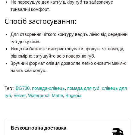
Не пересушує делікатну шкіру губ та забезпечує
тривалий комфорт.
Спосіб застосування:
Для створення чіткого контуру ведіть лінію від середини
губ до кутиків.
Якщо ви бажаєте використовувати продукт як помаду,
рівномірно затушуйте всю поверхню губ.
Зручний формат олівця дозволяє легко оновити макіяж
навіть «на ходу».
Теги:
BG730
,
помада-олівець
,
помада для губ
,
олівець для
губ
,
Velvet
,
Waterproof
,
Matte
,
Bogenia
Безкоштовна доставка