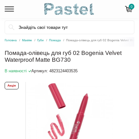
0
Головна
Макіяж
Губи
Помада
Помада-олівець для губ 02 Bogenia Velvet Wate
Помада-олівець для губ 02 Bogenia Velvet
Waterproof Matte BG730
В наявності
Артикул:
4823124403535
Акція