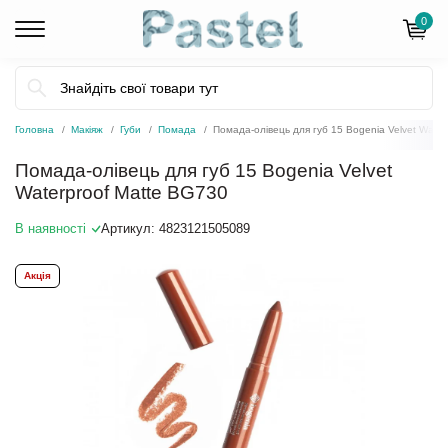
0
Головна
Макіяж
Губи
Помада
Помада-олівець для губ 15 Bogenia Velvet Wate
Помада-олівець для губ 15 Bogenia Velvet
Waterproof Matte BG730
В наявності
Артикул:
4823121505089
Акція