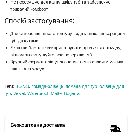
Не пересушує делікатну шкіру губ та забезпечує
тривалий комфорт.
Спосіб застосування:
Для створення чіткого контуру ведіть лінію від середини
губ до кутиків.
Якщо ви бажаєте використовувати продукт як помаду,
рівномірно затушуйте всю поверхню губ.
Зручний формат олівця дозволяє легко оновити макіяж
навіть «на ходу».
Теги:
BG730
,
помада-олівець
,
помада для губ
,
олівець для
губ
,
Velvet
,
Waterproof
,
Matte
,
Bogenia
Безкоштовна доставка