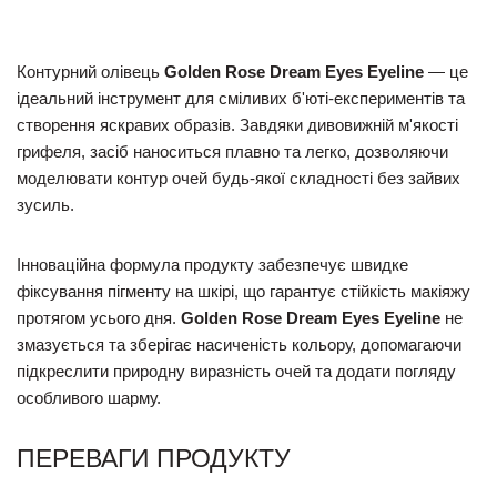
Контурний олівець
Golden Rose Dream Eyes Eyeline
— це
ідеальний інструмент для сміливих б'юті-експериментів та
створення яскравих образів. Завдяки дивовижній м'якості
грифеля, засіб наноситься плавно та легко, дозволяючи
моделювати контур очей будь-якої складності без зайвих
зусиль.
Інноваційна формула продукту забезпечує швидке
фіксування пігменту на шкірі, що гарантує стійкість макіяжу
протягом усього дня.
Golden Rose Dream Eyes Eyeline
не
змазується та зберігає насиченість кольору, допомагаючи
підкреслити природну виразність очей та додати погляду
особливого шарму.
ПЕРЕВАГИ ПРОДУКТУ