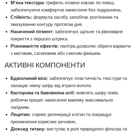
М'яка текстура:
грифель плавно ковзає по повіці,
забезпечуючи комфортне нанесення без подразнень.
Стійкість:
формула засобу запобігає розтіканню та
змазуванню контуру протягом дня.
Насичений пігмент:
забезпечує щільне та рівномірне
покриття з першого штриха.
Різноманіття ефектів:
палітра дозволяє обрати варіанти
з матовим, сатиновим або сяючим фінішем.
АКТИВНІ КОМПОНЕНТИ
Бджолиний віск:
забезпечує пластичність текстури та
захищає ніжну шкіру від втрати вологи.
Касторова та бавовняна олії:
живлять шкіру повік,
роблячи процес нанесення макіяжу максимально
лагідним.
Лецитин:
сприяє регенерації клітин та покращує
проникнення корисних речовин.
Діоксид титану:
виступає в ролі природного фільтра та