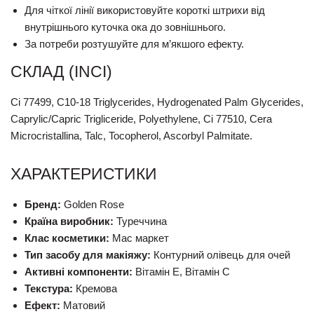
Для чіткої лінії використовуйте короткі штрихи від
внутрішнього куточка ока до зовнішнього.
За потреби розтушуйте для м’якшого ефекту.
СКЛАД (INCI)
Ci 77499, C10-18 Triglycerides, Hydrogenated Palm Glycerides,
Caprylic/Capric Trigliceride, Polyethylene, Ci 77510, Cera
Microcristallina, Talc, Tocopherol, Ascorbyl Palmitate.
ХАРАКТЕРИСТИКИ
Бренд:
Golden Rose
Країна виробник:
Туреччина
Клас косметики:
Мас маркет
Тип засобу для макіяжу:
Контурний олівець для очей
Активні компоненти:
Вітамін E, Вітамін C
Текстура:
Кремова
Ефект:
Матовий