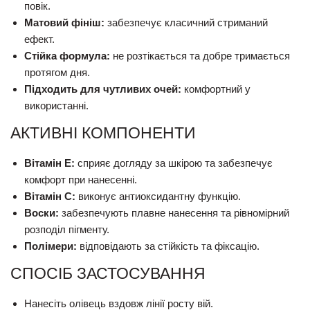
повік.
Матовий фініш:
забезпечує класичний стриманий
ефект.
Стійка формула:
не розтікається та добре тримається
протягом дня.
Підходить для чутливих очей:
комфортний у
використанні.
АКТИВНІ КОМПОНЕНТИ
Вітамін E:
сприяє догляду за шкірою та забезпечує
комфорт при нанесенні.
Вітамін C:
виконує антиоксидантну функцію.
Воски:
забезпечують плавне нанесення та рівномірний
розподіл пігменту.
Полімери:
відповідають за стійкість та фіксацію.
СПОСІБ ЗАСТОСУВАННЯ
Нанесіть олівець вздовж лінії росту вій.