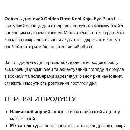
Олівець для очей Golden Rose Kohl Kajal Eye Pencil
—
контурний олівець для створення виразного макіяжу очей з
насиченим матовим фінішем. М’яка кремова текстура легко
ковзає по шкірі, дозволяючи акуратно підкреслити контур
очей або створити більш інтенсивний образ.
Засіб підходить для промальовування лінії вздовж росту
вій, корекції форми очей та акцентування погляду. Формула
з восками та полімерами забезпечує рівномірне нанесення,
стійкість і відсутність розтікання протягом дня.
ПЕРЕВАГИ ПРОДУКТУ
Насичений чорний колір:
створює виразний акцент у
макіяжі очей.
М’яка текстура:
легко наноситься та не подразнює шкіру