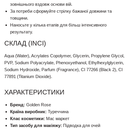
зовнішнього вздовж основи вій.
За потреби сформуйте стрілку бажаної довжини та
товщини.
Наносьте у кілька етапів для більш інтенсивного
результату.
СКЛАД (INCI)
Aqua (Water), Acrylates Copolymer, Glycerin, Propylene Glycol,
PVP, Sodium Polyacrylate, Phenoxyethanol, Ethylhexylglycerin,
Sodium Hydroxide, Parfum (Fragrance), CI 77266 (Black 2), CI
77891 (Titanium Dioxide).
ХАРАКТЕРИСТИКИ
Бренд:
Golden Rose
Країна виробник:
Туреччина
Клас косметики:
Мас маркет
Тип засобу для макіяжу:
Підводка для очей