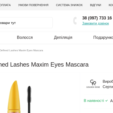
 ОПЛАТА
УМОВИ ПОВЕРНЕННЯ
СИСТЕМА ЗНИЖОК
ВІДГУКИ
КО
38 (097) 733 16
Замовити дзвінок
Волосся
Депіляція
Подарунко
 Defined Lashes Maxim Eyes Mascara
ined Lashes Maxim Eyes Mascara
Вироб
Серти
В наявності
А