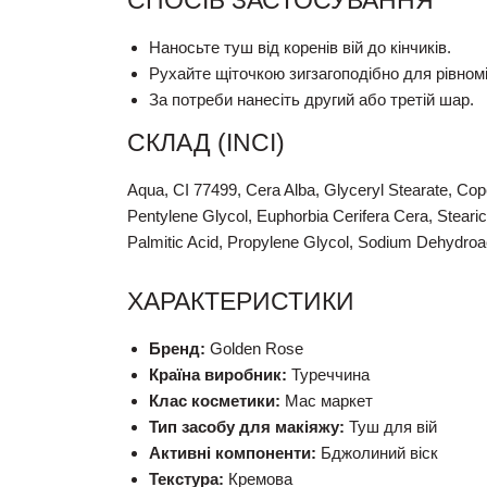
СПОСІБ ЗАСТОСУВАННЯ
Наносьте туш від коренів вій до кінчиків.
Рухайте щіточкою зигзагоподібно для рівномі
За потреби нанесіть другий або третій шар.
СКЛАД (INCI)
Aqua, CI 77499, Cera Alba, Glyceryl Stearate, Co
Pentylene Glycol, Euphorbia Cerifera Cera, Stearic
Palmitic Acid, Propylene Glycol, Sodium Dehydroa
ХАРАКТЕРИСТИКИ
Бренд:
Golden Rose
Країна виробник:
Туреччина
Клас косметики:
Мас маркет
Тип засобу для макіяжу:
Туш для вій
Активні компоненти:
Бджолиний віск
Текстура:
Кремова