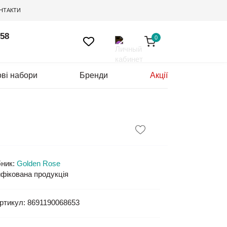
НТАКТИ
 58
0
ві набори
Бренди
Акції
ник:
Golden Rose
фікована продукція
ртикул:
8691190068653