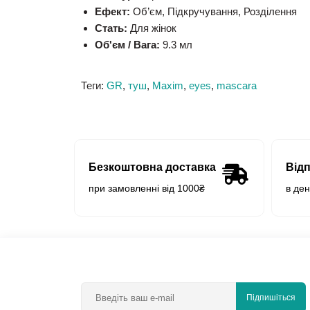
Ефект:
Об’єм, Підкручування, Розділення
Стать:
Для жінок
Об'єм / Вага:
9.3 мл
Теги:
GR
,
туш
,
Maxim
,
eyes
,
mascara
Безкоштовна доставка
Від
при замовленні від 1000₴
в де
Підпишіться