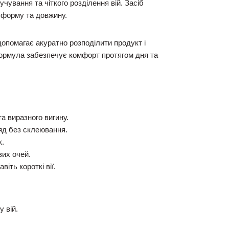
учування та чіткого розділення вій. Засіб
ї форму та довжину.
допомагає акуратно розподілити продукт і
Формула забезпечує комфорт протягом дня та
та виразного вигину.
яд без склеювання.
к.
их очей.
іть короткі вії.
 вій.