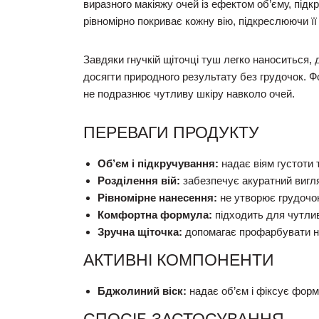
виразного макіяжу очей із ефектом об’єму, підкр
рівномірно покриває кожну вію, підкреслюючи ї
Завдяки гнучкій щіточці туш легко наноситься, 
досягти природного результату без грудочок. 
не подразнює чутливу шкіру навколо очей.
ПЕРЕВАГИ ПРОДУКТУ
Об’єм і підкручування:
надає віям густоти 
Розділення вій:
забезпечує акуратний вигл
Рівномірне нанесення:
не утворює грудочо
Комфортна формула:
підходить для чутлив
Зручна щіточка:
допомагає профарбувати нав
АКТИВНІ КОМПОНЕНТИ
Бджолиний віск:
надає об’єм і фіксує форму