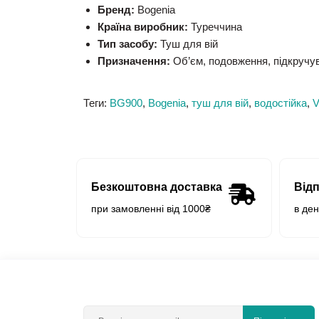
Бренд:
Bogenia
Країна виробник:
Туреччина
Тип засобу:
Туш для вій
Призначення:
Об’єм, подовження, підкручув
Теги:
BG900
,
Bogenia
,
туш для вій
,
водостійка
,
V
Безкоштовна доставка
Від
при замовленні від 1000₴
в де