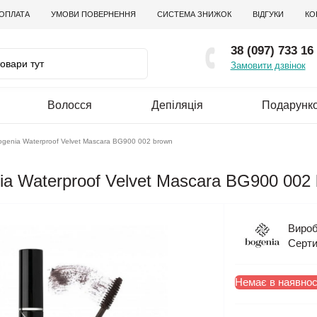
 ОПЛАТА
УМОВИ ПОВЕРНЕННЯ
СИСТЕМА ЗНИЖОК
ВІДГУКИ
КО
38 (097) 733 16
Замовити дзвінок
Волосся
Депіляція
Подарунко
ogenia Waterproof Velvet Mascara BG900 002 brown
ia Waterproof Velvet Mascara BG900 002
Вироб
Серти
Немає в наявнос