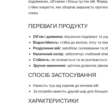
подовжених, об’ємних і більш густих вій. Форм
стійке покриття, яке зберігає виразність протяг
спеки.
ПЕРЕВАГИ ПРОДУКТУ
Об’єм і довжина:
візуально подовжує та ущі
Водостійкість:
стійка до вологи, поту та пе
Розділення вій:
запобігає склеюванню та о
Насичений колір:
забезпечує глибокий пігм
Стійкість:
не осипається та не розтікається 
Зручне нанесення:
щіточка дозволяє рівном
СПОСІБ ЗАСТОСУВАННЯ
Нанесіть туш від коренів до кінчиків вій.
За потреби нанесіть другий шар для більшог
ХАРАКТЕРИСТИКИ