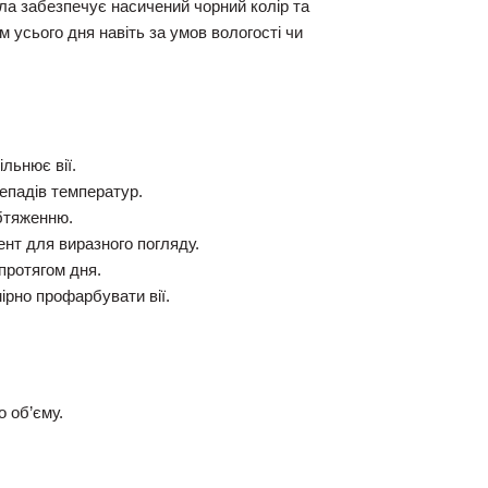
ула забезпечує насичений чорний колір та
ом усього дня навіть за умов вологості чи
льнює вії.
репадів температур.
бтяженню.
ент для виразного погляду.
протягом дня.
ірно профарбувати вії.
о об’єму.