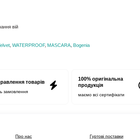
ання вій
elvet
,
WATERPROOF
,
MASCARA
,
Bogenia
100% оригінальна
правлення товарів
продукція
нь замовлення
маємо всі сертифікати
Про нас
Гуртові поставки