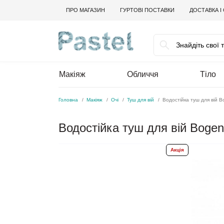
ПРО МАГАЗИН
ГУРТОВІ ПОСТАВКИ
ДОСТАВКА І
Макіяж
Обличчя
Тіло
Головна
Макіяж
Очі
Туш для вій
Водостійка туш для вій B
Водостійка туш для вій Bogen
Акція