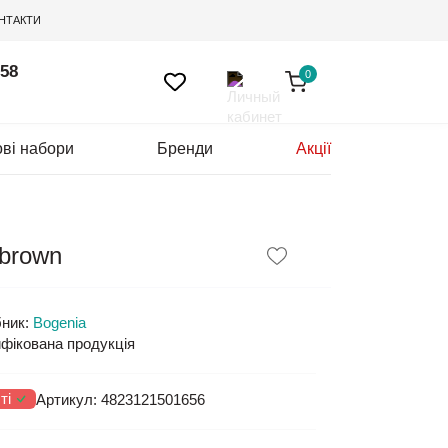
НТАКТИ
 58
0
ві набори
Бренди
Акції
 brown
ник:
Bogenia
фікована продукція
ті
Артикул:
4823121501656