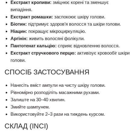
Екстракт кропиви:
зміцнює корені та зменшує
випадіння.
Екстракт ромашки:
заспокоює шкіру голови.
Біотин:
підтримує здоров’я волосся та шкіри голови.
Ніацин:
покращує мікроциркуляцію.
Аргінін:
живить волосяні фолікули.
Пантотенат кальцію:
сприяє відновленню волосся.
Екстракт стручкового перцю:
активізує кровообіг шкіри
голови.
СПОСІБ ЗАСТОСУВАННЯ
Нанесіть вміст ампули на чисту шкіру голови.
Рівномірно розподіліть масажними рухами.
Залиште на 30–40 хвилин.
Змийте шампунем.
Використовуйте 2–3 рази на тиждень курсом.
СКЛАД (INCI)