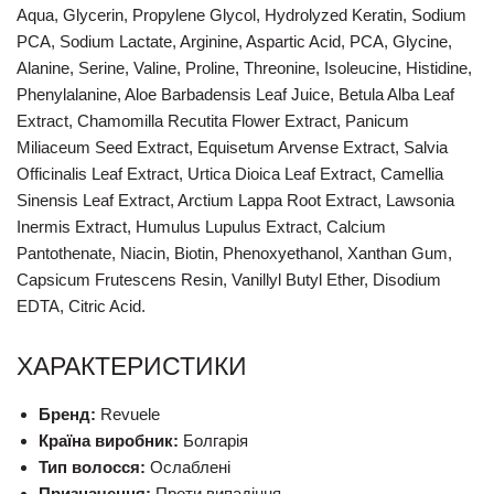
Aqua, Glycerin, Propylene Glycol, Hydrolyzed Keratin, Sodium
PCA, Sodium Lactate, Arginine, Aspartic Acid, PCA, Glycine,
Alanine, Serine, Valine, Proline, Threonine, Isoleucine, Histidine,
Phenylalanine, Aloe Barbadensis Leaf Juice, Betula Alba Leaf
Extract, Chamomilla Recutita Flower Extract, Panicum
Miliaceum Seed Extract, Equisetum Arvense Extract, Salvia
Officinalis Leaf Extract, Urtica Dioica Leaf Extract, Camellia
Sinensis Leaf Extract, Arctium Lappa Root Extract, Lawsonia
Inermis Extract, Humulus Lupulus Extract, Calcium
Pantothenate, Niacin, Biotin, Phenoxyethanol, Xanthan Gum,
Capsicum Frutescens Resin, Vanillyl Butyl Ether, Disodium
EDTA, Citric Acid.
ХАРАКТЕРИСТИКИ
Бренд:
Revuele
Країна виробник:
Болгарія
Тип волосся:
Ослаблені
Призначення:
Проти випадіння