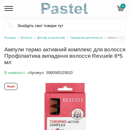
0
Головна
Волосся
Догляд за волоссям
Сироватки для волосся
Ампули термо а
Ампули термо активний комплекс для волосся
Профілактика випадіння волосся Revuele 8*5
мл
В наявності
Артикул:
5060565103610
Акція