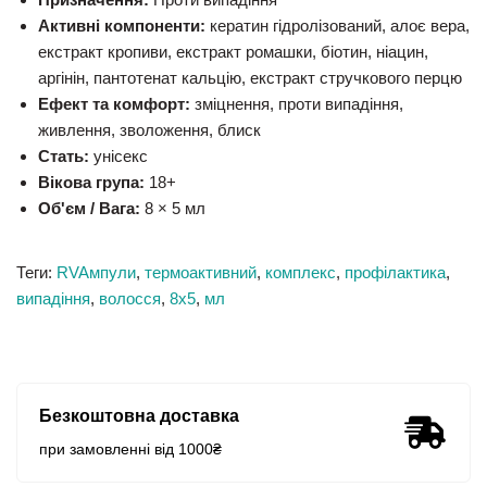
Активні компоненти:
кератин гідролізований, алоє вера,
екстракт кропиви, екстракт ромашки, біотин, ніацин,
аргінін, пантотенат кальцію, екстракт стручкового перцю
Ефект та комфорт:
зміцнення, проти випадіння,
живлення, зволоження, блиск
Стать:
унісекс
Вікова група:
18+
Об'єм / Вага:
8 × 5 мл
Теги:
RVAмпули
,
термоактивний
,
комплекс
,
профілактика
,
випадіння
,
волосся
,
8х5
,
мл
Безкоштовна доставка
при замовленні від 1000₴