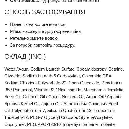
Олія жожоба:
підтримує баланс зволоження.
СПОСІБ ЗАСТОСУВАННЯ
Нанесіть на вологе волосся.
М’яко масажуйте до утворення піни.
Ретельно змийте водою.
За потреби повторіть процедуру.
СКЛАД (INCI)
Water / Aqua, Sodium Laureth Sulfate, Cocamidopropyl Betaine,
Glycerin, Sodium Laureth-5 Carboxylate, Cocamide DEA,
Sodium Chloride, Polysorbate-20, Coco-Glucoside, Provitamin
B5 / Panthenol, Vitamin B3 / Niacinamide, Macadamia Ternifolia
Seed Oil, Coconut Oil / Cocos Nucifera Oil, Argan Oil / Argania
Spinosa Kernel Oil, Jojoba Oil / Simmondsia Chinensis Seed
Oil, Polyquaternium-7, Silicone Quaternium-18, Trideceth-6,
Trideceth-12, PEG-7 Glyceryl Cocoate, Styrene/Acrylates
Copolymer, PEG/PPG-120/10 Trimethylolpropane Trioleate,