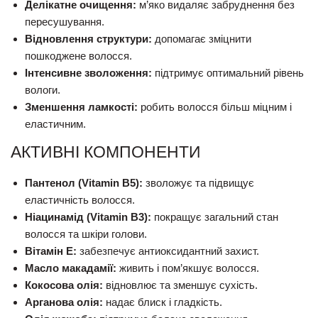
Делікатне очищення:
м’яко видаляє забруднення без
пересушування.
Відновлення структури:
допомагає зміцнити
пошкоджене волосся.
Інтенсивне зволоження:
підтримує оптимальний рівень
вологи.
Зменшення ламкості:
робить волосся більш міцним і
еластичним.
АКТИВНІ КОМПОНЕНТИ
Пантенол (Vitamin B5):
зволожує та підвищує
еластичність волосся.
Ніацинамід (Vitamin B3):
покращує загальний стан
волосся та шкіри голови.
Вітамін E:
забезпечує антиоксидантний захист.
Масло макадамії:
живить і пом’якшує волосся.
Кокосова олія:
відновлює та зменшує сухість.
Арганова олія:
надає блиск і гладкість.