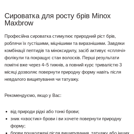
Сироватка для росту брів Minox
Maxbrow
Професійна сироватка стимулює природний ріст брів,
роблячи їх густішими, міцнішими та виразнішими. Завдяки
комбінації пептидів та міноксидилу, засіб активує «сплячі»
фолікули та покращує стан волосків. Перші результати
помітні вже через 4–5 тижнів, а повний курс тривалістю 3
місяці дозволяє повернути природну форму навіть після
невдалого вищипування чи татуажу.
Рекомендуємо, якщо у Вас:
від природи рідкі або тонкі брови;
зник «хвостик» брови і ви хочете повернути природну
форму;
брови пошкоджені після вищипування, татуажу або інших