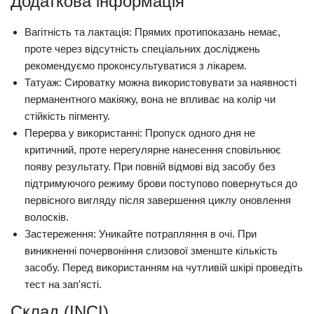
Додаткова інформація
Вагітність та лактація:
Прямих протипоказань немає,
проте через відсутність спеціальних досліджень
рекомендуємо проконсультуватися з лікарем.
Татуаж:
Сироватку можна використовувати за наявності
перманентного макіяжу, вона не впливає на колір чи
стійкість пігменту.
Перерва у використанні:
Пропуск одного дня не
критичний, проте нерегулярне нанесення сповільнює
появу результату. При повній відмові від засобу без
підтримуючого режиму брови поступово повернуться до
первісного вигляду після завершення циклу оновлення
волосків.
Застереження:
Уникайте потрапляння в очі. При
виникненні почервоніння слизової зменште кількість
засобу. Перед використанням на чутливій шкірі проведіть
тест на зап'ясті.
Склад (INCI)