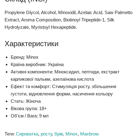
Propylene Glycol, Alcohol, Minoxidil, Azelaic Acid, Saw Palmetto
Extract, Aroma Composition, Biotinoyl Tripeptide-1, Silk
Hydrolyzate, Myristoyl Hexapeptide.
Характеристики
Бренд:
Minox
Країна виробник:
Україна
Активні компоненти:
Міноксидил, пептиди, екстракт
карликової пальми, азелаїнова кислота
Ефект та комфорт:
Стимуляція росту, збільшення
густоти, відновлення форми, насичення кольору
Стать:
Жіноча
Вікова група:
18+
Об'єм / Вага:
9 мл
Теги:
Сироватка
,
росту
,
брів
,
Minox
,
Maxbrow