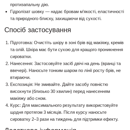
протизапальну дію.
Гідролізат шовку
— надає бровам м’якості, еластичності
та природного блиску, захищаючи від сухості.
Спосіб застосування
Підготовка:
Очистіть шкіру в зоні брів від макіяжу, кремів
та олій. Шкіра має бути сухою для кращого проникнення
сироватки.
Нанесення:
Застосовуйте засіб двічі на день (вранці та
ввечері). Наносьте тонким шаром по лінії росту брів, не
втираючи.
Експозиція:
Не змивайте. Дайте засобу повністю
висохнути (близько 30 хвилин) перед нанесенням
макіяжу або сном.
Курс:
Для максимального результату використовуйте
щодня протягом 3 місяців. Після курсу наносьте
сироватку 2–3 рази на тиждень для підтримки ефекту.