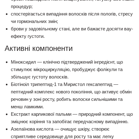
процедур;
спостерігається випадіння волосків після пологів, стресу
чи гормональних змін;
брови у задовільному стані, але ви бажаєте досягти вау-
ефекту густоти.
Активні компоненти
Міноксидил
— клінічно підтверджений інгредієнт, що
стимулює мікроциркуляцію, пробуджує фолікули та
збільшує густоту волосків.
Біотіноіл трипептид-1 та Миристол гексапептид
—
пептидний комплекс нового покоління, що активує обмін
речовин у зоні росту, робить волоски сильнішими та
менш ламкими.
Екстракт карликової пальми
— природний компонент, що
зміцнює коріння та запобігає передчасному випадінню.
Азелаїнова кислота
— очищує шкіру, створює
сприятливе середовище для росту та має легку