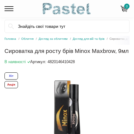
0
Головна
Обличчя
Догляд за обличчям
Догляд для вій та брів
Сироватка для р
Сироватка для росту брів Minox Maxbrow, 9мл
В наявності
Артикул:
4820146410428
Хіт
Акція