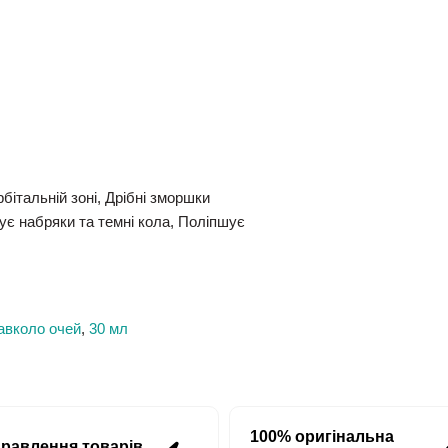
бітальній зоні, Дрібні зморшки
є набряки та темні кола, Поліпшує
авколо очей
,
30 мл
100% оригінальна
правлення товарів