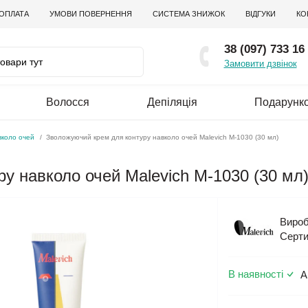
 ОПЛАТА
УМОВИ ПОВЕРНЕННЯ
СИСТЕМА ЗНИЖОК
ВІДГУКИ
КО
38 (097) 733 16
Замовити дзвінок
Волосся
Депіляція
Подарунко
вколо очей
Зволожуючий крем для контуру навколо очей Malevich М-1030 (30 мл)
у навколо очей Malevich М-1030 (30 мл
Вироб
Серти
В наявності
А