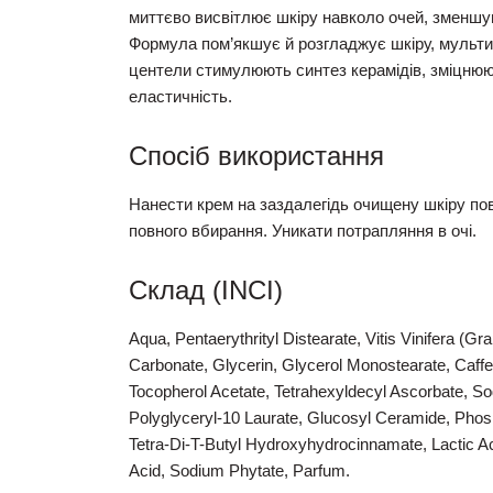
миттєво висвітлює шкіру навколо очей, зменшую
Формула пом’якшує й розгладжує шкіру, мульти
центели стимулюють синтез керамідів, зміцнюют
еластичність.
Спосіб використання
Нанести крем на заздалегідь очищену шкіру пов
повного вбирання. Уникати потрапляння в очі.
Склад (INCI)
Aqua, Pentaerythrityl Distearate, Vitis Vinifera (G
Carbonate, Glycerin, Glycerol Monostearate, Caffei
Tocopherol Acetate, Tetrahexyldecyl Ascorbate, Sod
Polyglyceryl-10 Laurate, Glucosyl Ceramide, Phospho
Tetra-Di-T-Butyl Hydroxyhydrocinnamate, Lactic Ac
Acid, Sodium Phytate, Parfum.