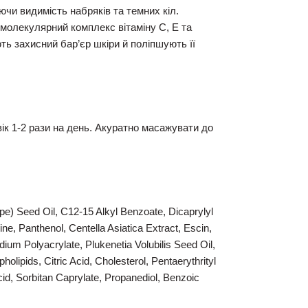
чи видимість набряків та темних кіл.
молекулярний комплекс вітаміну С, Е та
ь захисний бар’єр шкіри й поліпшують її
ік 1-2 рази на день. Акуратно масажувати до
rape) Seed Oil, C12-15 Alkyl Benzoate, Dicaprylyl
ne, Panthenol, Centella Asiatica Extract, Escin,
ium Polyacrylate, Plukenetia Volubilis Seed Oil,
lipids, Citric Acid, Cholesterol, Pentaerythrityl
id, Sorbitan Caprylate, Propanediol, Benzoic