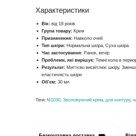
Характеристики
Вік:
від 18 років
Група товару:
Крем
Призначення:
Навколо очей
Тип шкіри:
Нормальна шкіра, Суха шкіра
Час застосування:
Ранок, вечір
Проблеми, які вирішує:
Темні кола в периор
Результат:
Миттєво висвітлює шкіру, Зменшу
еластичність шкіри
Об'єм:
30 мл
Теги:
М1030
,
Зволожуючий крем
,
для контуру
,
н
Безкоштовна доставка
Від