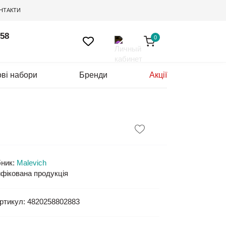
НТАКТИ
 58
0
ві набори
Бренди
Акції
)
ник:
Malevich
фікована продукція
ртикул:
4820258802883