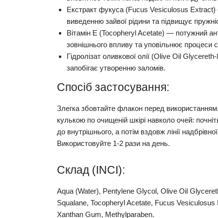
Екстракт фукуса (Fucus Vesiculosus Extract)
виведенню зайвої рідини та підвищує пружніс
Вітамін Е (Tocopheryl Acetate)
— потужний ант
зовнішнього впливу та уповільнює процеси с
Гідролізат оливкової олії (Olive Oil Glycereth-
запобігає утворенню заломів.
Спосіб застосування:
Злегка збовтайте флакон перед використанням
кулькою по очищеній шкірі навколо очей: почніть
до внутрішнього, а потім вздовж лінії надбрівно
Використовуйте
1-2 рази на день
.
Склад (INCI):
Aqua (Water), Pentylene Glycol, Olive Oil Glyceret
Squalane, Tocopheryl Acetate, Fucus Vesiculosus E
Xanthan Gum, Methylparaben.