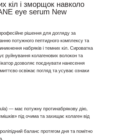
х кіл і зморщок навколо
ANE eye serum New
рофесійне рішення для догляду за
анню потужного пептидного комплексу та
иникнення набряків і темних кіл. Сироватка
ує руйнування колагенових волокон та
лікатор дозволяє поєднувати нанесення
иттєво освіжає погляд та усуває ознаки
ula)
— має потужну протинабрякову дію,
«мішків» під очима та захищає колаген від
роліпідний баланс протягом дня та помітно
а.