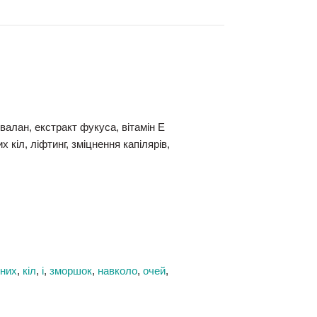
лан, екстракт фукуса, вітамін Е
х кіл, ліфтинг, зміцнення капілярів,
них
,
кіл
,
і
,
зморшок
,
навколо
,
очей
,