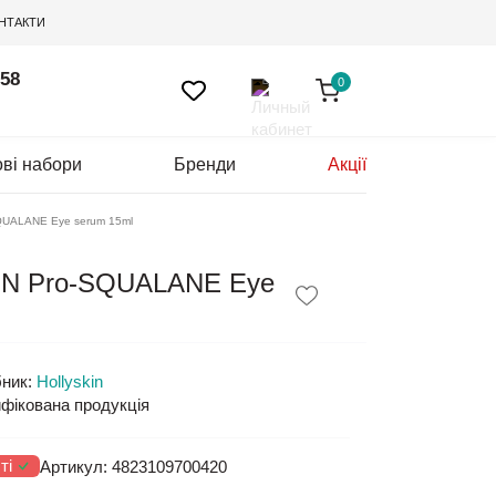
НТАКТИ
 58
0
ві набори
Бренди
Акції
SQUALANE Eye serum 15ml
SKIN Pro-SQUALANE Eye
ник:
Hollyskin
фікована продукція
ті
Артикул:
4823109700420