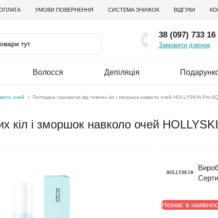
 ОПЛАТА
УМОВИ ПОВЕРНЕННЯ
СИСТЕМА ЗНИЖОК
ВІДГУКИ
КО
38 (097) 733 16
Замовити дзвінок
Волосся
Депіляція
Подарунко
вколо очей
Пептидна сироватка від темних кіл і зморшок навколо очей HOLLYSKIN Pro-
них кіл і зморшок навколо очей HOLLY
Вироб
Серти
Немає в наявнос