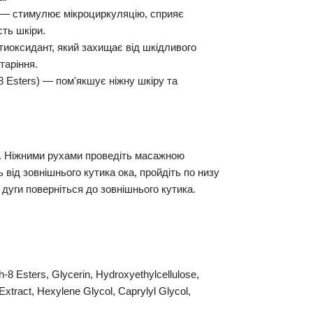
— стимулює мікроциркуляцію, сприяє
ть шкіри.
иоксидант, який захищає від шкідливого
таріння.
8 Esters)
— пом'якшує ніжну шкіру та
. Ніжними рухами проведіть масажною
 від зовнішнього кутика ока, пройдіть по низу
ї дуги поверніться до зовнішнього кутика.
h-8 Esters, Glycerin, Hydroxyethylcellulose,
xtract, Hexylene Glycol, Caprylyl Glycol,