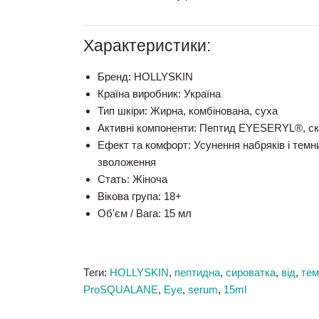
Характеристики:
Бренд:
HOLLYSKIN
Країна виробник:
Україна
Тип шкіри:
Жирна, комбінована, суха
Активні компоненти:
Пептид EYESERYL®, сква
Ефект та комфорт:
Усунення набряків і темни
зволоження
Стать:
Жіноча
Вікова група:
18+
Об'єм / Вага:
15 мл
Теги:
HOLLYSKIN
,
пептидна
,
сироватка
,
від
,
тем
ProSQUALANE
,
Eye
,
serum
,
15ml