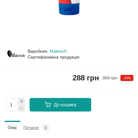
Виробник:
Malevich
Сертифікована продукція
288 грн
360 грн
-20%
До кошика
0
Опис
Питання