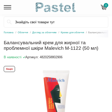
0
Головна
Обличчя
Догляд за обличчям
Креми для обличчя
Балансувальний кре
Балансувальний крем для жирної та
проблемної шкіри Malevich М-1122 (50 мл)
В наявності
Артикул:
4820258802906
Акція