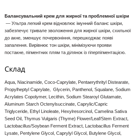
Балансувальний крем для жирної та проблемної шкіри
— Ультра легкий крем відновлює імунний баланс шкіри,
забезпечує тривале зволоження для жирної шкіри, схильної
до акне, зменшує почервоніння, перешкоджає появі
запалення. Вирівнює тон шкіри, мінімізуючи прояви
постакне, пігментних плям та ділянок із гіперпігментацією.
Склад
Aqua, Niacinamide, Coco-Caprylate, Pentaerythrityl Distearate,
Propylheptyl Caprylate, Glycerin, Panthenol, Squalane, Sodium
Acrylates Copolymer, Lecithin, Sodium Stearoyl Glutamate,
Aluminum Starch Octenylsuccinate, Caprylic/Capric
Triglyceride, Ethyl Linoleate, Hexylresorcinol, Camelina Sativa
Seed Oil, Thymus Vulgaris (Thyme) Flower/Leaf/Stem Extract,
Lactobacillus/Soybean Ferment Extract, Lactobacillus Ferment
Lysate, Pentylene Glycol, Caprylyl Glycol, Butylene Glycol,