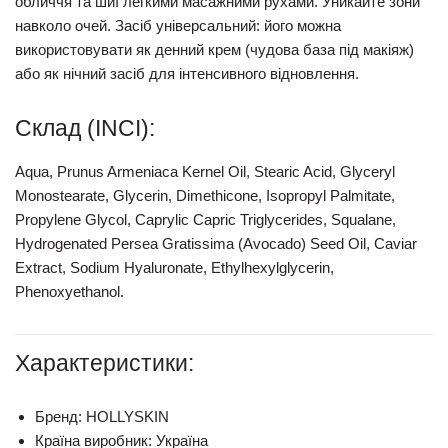
обличчя та шиї легкими масажними рухами. Уникайте зони
навколо очей. Засіб універсальний: його можна
використовувати як
денний крем
(чудова база під макіяж)
або як
нічний засіб
для інтенсивного відновлення.
Склад (INCI):
Aqua, Prunus Armeniaca Kernel Oil, Stearic Acid, Glyceryl
Monostearate, Glycerin, Dimethicone, Isopropyl Palmitate,
Propylene Glycol, Caprylic Capric Triglycerides, Squalane,
Hydrogenated Persea Gratissima (Avocado) Seed
Oil, Caviar
Extract, Sodium Hyaluronate, Ethylhexylglycerin,
Phenoxyethanol.
Характеристики:
Бренд:
HOLLYSKIN
Країна виробник:
Україна