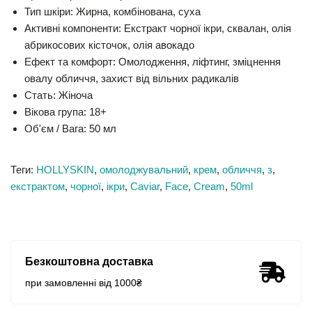
Тип шкіри:
Жирна, комбінована, суха
Активні компоненти:
Екстракт чорної ікри, сквалан, олія
абрикосових кісточок, олія авокадо
Ефект та комфорт:
Омолодження, ліфтинг, зміцнення
овалу обличчя, захист від вільних радикалів
Стать:
Жіноча
Вікова група:
18+
Об'єм / Вага:
50 мл
Теги:
HOLLYSKIN
,
омолоджувальний
,
крем
,
обличчя
,
з
,
екстрактом
,
чорної
,
ікри
,
Caviar
,
Face
,
Cream
,
50ml
Безкоштовна доставка
при замовленні від 1000₴