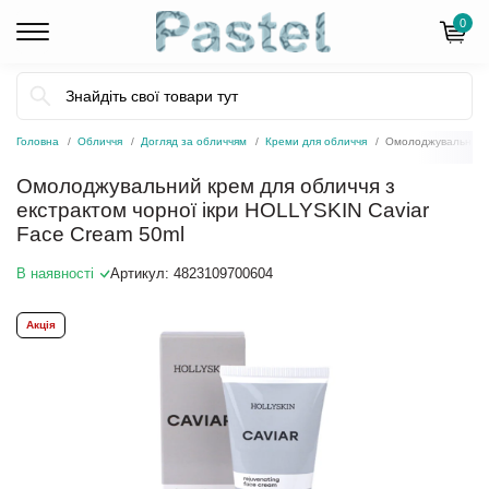
0
Головна
Обличчя
Догляд за обличчям
Креми для обличчя
Омолоджувальний к
Омолоджувальний крем для обличчя з
екстрактом чорної ікри HOLLYSKIN Caviar
Face Cream 50ml
В наявності
Артикул:
4823109700604
Акція