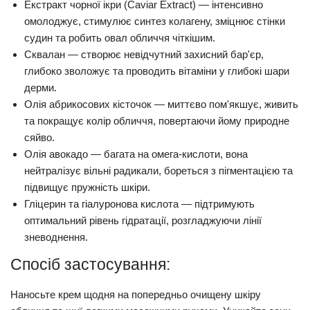
Екстракт чорної ікри (Caviar Extract)
— інтенсивно
омолоджує, стимулює синтез колагену, зміцнює стінки
судин та робить овал обличчя чіткішим.
Сквалан
— створює невідчутний захисний бар'єр,
глибоко зволожує та проводить вітаміни у глибокі шари
дерми.
Олія абрикосових кісточок
— миттєво пом'якшує, живить
та покращує колір обличчя, повертаючи йому природне
сяйво.
Олія авокадо
— багата на омега-кислоти, вона
нейтралізує вільні радикали, бореться з пігментацією та
підвищує пружність шкіри.
Гліцерин та гіалуронова кислота
— підтримують
оптимальний рівень гідратації, розгладжуючи лінії
зневоднення.
Спосіб застосування:
Наносьте крем щодня на попередньо очищену шкіру