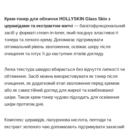
Крем-тонер для обличчя HOLLYSKIN Glass Skin з
церамідами та екстрактом матчі
— багатофункціональний
засіб у форматі cream-in-toner, який поєднує властивості
тонера та легкого крему. Допомагає підтримувати
оптимальний рівень зволоження, освіжає шкіру після
очищення та готує її до наступних етапів догляду.
Легка текстура швидко вбирається без відчуття липкості чи
обтяження. Засіб можна використовувати як тонер після
очищення, як додатковий етап зволоження перед кремом
або як самостійний догляд для жирної та комбінованої
шкіри. Також крем-тонер чудово підходить для освіження
шкіри протягом дня.
Комплекс церамідів, гіалуронова кислота, пептиди та
екстракт зеленого чаю допомагають підтримувати захисний