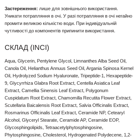
Застереження:
лише для зовнішнього використання.
Уникати потрапляння в очі. У разі потрапляння в очі негайно
промити великою кількістю води. При індивідуальній
чутливості до компонентів припинити використання.
СКЛАД (INCI)
Aqua, Glycerin, Pentylene Glycol, Limnanthes Alba Seed Oil,
Canola Oil, Helianthus Annuus Seed Oil, Argania Spinosa Kernel
Oil, Hydrolyzed Sodium Hyaluronate, Tripeptide-1, Hexapeptide-
9, Glycyrrhiza Glabra Root Extract, Centella Asiatica Leaf
Extract, Camellia Sinensis Leaf Extract, Polygonum
Cuspidatum Root Extract, Chamomilla Recutita Flower Extract,
Scutellaria Baicalensis Root Extract, Salvia Officinalis Extract,
Rosmarinus Officinalis Leaf Extract, Ceramide NP, Cetearyl
Alcohol, Glyceryl Stearate, Ceramide AP, Ceramide EOP,
Glycosphingolipids, Tetraacetylphytosphingosine,
Phytosphingosine, Cholesterol, Hydrogenated Polydecene, 1,2-