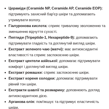
Цераміди (Ceramide NP, Ceramide AP, Ceramide EOP):
підтримують захисний бар’єр шкіри та допомагають
утримувати вологу.
Гіалуронова кислота:
сприяє тривалому зволоженню та
зменшенню відчуття сухості.
Пептиди (Tripeptide-1, Hexapeptide-9):
допомагають
підтримувати гладкість та доглянутий вигляд шкіри.
Екстракт зеленого чаю (матчі):
має антиоксидантні
властивості та сприяє заспокоєнню шкіри.
Екстракт центели азійської:
допомагає підтримувати
комфорт і доглянутий вигляд шкіри.
Екстракт ромашки:
сприяє заспокоєнню шкіри.
Екстракт кореня солодки:
допомагає підтримувати
рівний тон шкіри.
Екстракти шавлії та розмарину:
доповнюють догляд
антиоксидантною дією.
Арганова олія:
пом’якшує та підтримує еластичність
шкіри.