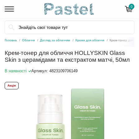
0
Головна
Обличчя
Догляд за обличчям
Креми для обличчя
Крем-тонер для обл
Крем-тонер для обличчя HOLLYSKIN Glass
Skin з церамідами та екстрактом матчі, 50мл
В наявності
Артикул:
4823109706149
Акція