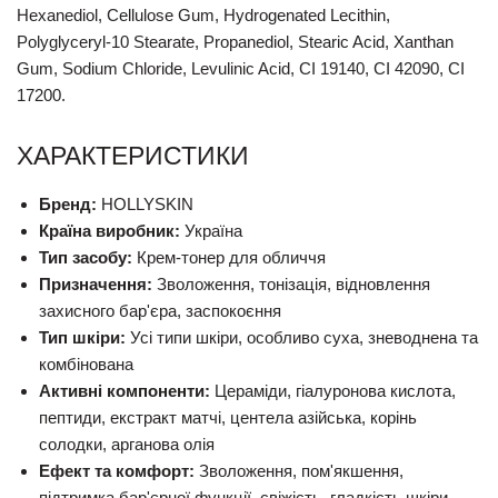
Hexanediol, Cellulose Gum, Hydrogenated Lecithin,
Polyglyceryl-10 Stearate, Propanediol, Stearic Acid, Xanthan
Gum, Sodium Chloride, Levulinic Acid, CI 19140, CI 42090, CI
17200.
ХАРАКТЕРИСТИКИ
Бренд:
HOLLYSKIN
Країна виробник:
Україна
Тип засобу:
Крем-тонер для обличчя
Призначення:
Зволоження, тонізація, відновлення
захисного бар'єра, заспокоєння
Тип шкіри:
Усі типи шкіри, особливо суха, зневоднена та
комбінована
Активні компоненти:
Цераміди, гіалуронова кислота,
пептиди, екстракт матчі, центела азійська, корінь
солодки, арганова олія
Ефект та комфорт:
Зволоження, пом'якшення,
підтримка бар'єрної функції, свіжість, гладкість шкіри