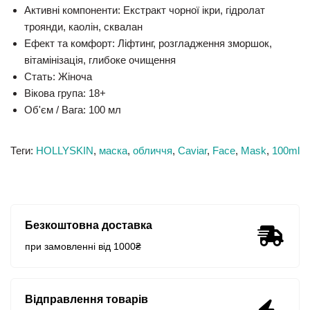
Активні компоненти:
Екстракт чорної ікри, гідролат
троянди, каолін, сквалан
Ефект та комфорт:
Ліфтинг, розгладження зморшок,
вітамінізація, глибоке очищення
Стать:
Жіноча
Вікова група:
18+
Об'єм / Вага:
100 мл
Теги:
HOLLYSKIN
,
маска
,
обличчя
,
Caviar
,
Face
,
Mask
,
100ml
Безкоштовна доставка
при замовленні від 1000₴
Відправлення товарів