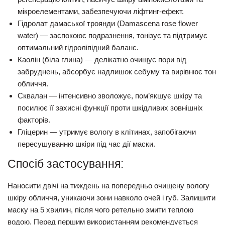
мікроелементами, забезпечуючи ліфтинг-ефект.
Гідролат дамаської троянди (Damascena rose flower
water)
— заспокоює подразнення, тонізує та підтримує
оптимальний гідроліпідний баланс.
Каолін (біла глина)
— делікатно очищує пори від
забруднень, абсорбує надлишок себуму та вирівнює тон
обличчя.
Сквалан
— інтенсивно зволожує, пом’якшує шкіру та
посилює її захисні функції проти шкідливих зовнішніх
факторів.
Гліцерин
— утримує вологу в клітинах, запобігаючи
пересушуванню шкіри під час дії маски.
Спосіб застосування:
Наносити
двічі на тиждень
на попередньо очищену
вологу
шкіру обличчя, уникаючи зони навколо очей і губ. Залишити
маску на
5 хвилин
, після чого ретельно змити теплою
водою. Перед першим використанням рекомендується