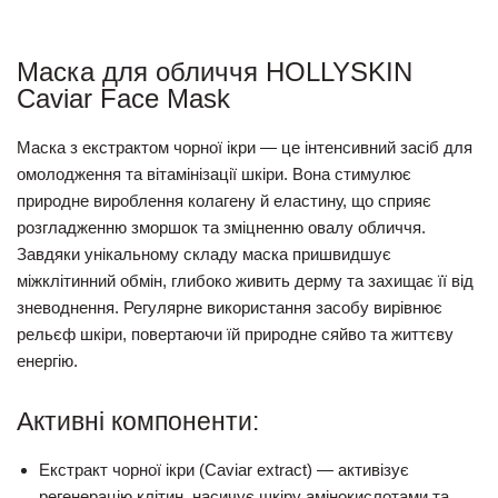
Маска для обличчя HOLLYSKIN
Caviar Face Mask
Маска з екстрактом чорної ікри — це інтенсивний засіб для
омолодження та вітамінізації шкіри. Вона стимулює
природне вироблення колагену й еластину, що сприяє
розгладженню зморшок та зміцненню овалу обличчя.
Завдяки унікальному складу маска пришвидшує
міжклітинний обмін, глибоко живить дерму та захищає її від
зневоднення. Регулярне використання засобу вирівнює
рельєф шкіри, повертаючи їй природне сяйво та життєву
енергію.
Активні компоненти:
Екстракт чорної ікри (Caviar extract)
— активізує
регенерацію клітин, насичує шкіру амінокислотами та